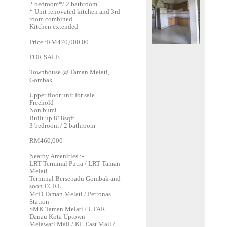
2 bedroom*/ 2 bathroom
* Unit renovated kitchen and 3rd
room combined
Kitchen extended
Price :RM470,000.00
FOR SALE
Townhouse @ Taman Melati,
Gombak
Upper floor unit for sale
Freehold
Non bumi
Built up 818sqft
3 bedroom / 2 bathroom
RM460,000
Nearby Amenities :-
LRT Terminal Putra / LRT Taman
Melati
Terminal Bersepadu Gombak and
soon ECRL
McD Taman Melati / Petronas
Station
SMK Taman Melati / UTAR
Danau Kota Uptown
Melawati Mall / KL East Mall /