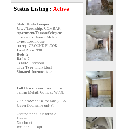
Status Listing :
Active
State
: Kuala Lumpur
City / Township
: GOMBAK
Apartment/Taman/Seksyen
:
Townhouse Taman Melati
Type
: Townhouse
storey
: GROUND FLOOR
Land Area
: 990
Beds
: 2
Baths
: 2
Tenure
: Freehold
Title Type
: Individual
Situated
: Intermediate
Full Description
: Townhouse
Taman Melati, Gombak WPKL
2 unit townhouse for sale (GF &
Upper floor same unit) ?
Ground floor unit for sale
Freehold
Non bumi
Built up 990sqft