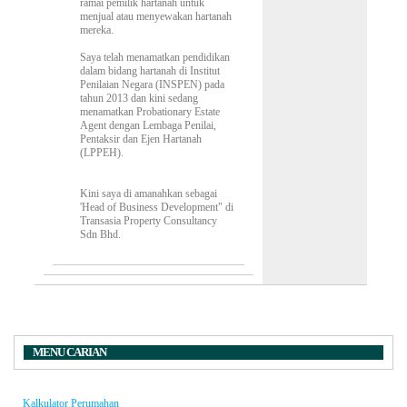
ramai pemilik hartanah untuk
menjual atau menyewakan hartanah
mereka.
Saya telah menamatkan pendidikan
dalam bidang hartanah di Institut
Penilaian Negara (INSPEN) pada
tahun 2013 dan kini sedang
menamatkan Probationary Estate
Agent dengan Lembaga Penilai,
Pentaksir dan Ejen Hartanah
(LPPEH).
Kini saya di amanahkan sebagai
'Head of Business Development" di
Transasia Property Consultancy
Sdn Bhd.
MENU CARIAN
Kalkulator Perumahan