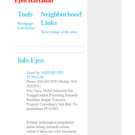
Ejen Hartanah
Tools
Neighborhood
Links
Mortgage
Calculator
View a map of the area
Info Ejen
Listed by:
SAHARUDIN
TUNGGAL
Phone
: 019-2027870 |
Mobile
: 019-
2027870 |
Info
: Saya, Mohd Saharudin Bin
Tunggal adalah Perunding Hartanah
Berdaftar dengan Transasia
Property Consultancy Sdn Bhd. No
pendaftaran PEA1065.
Berlatar belakangkan pengalaman
dalam bidang hartanah selama
sekitar 8 tahun dan telah membantu