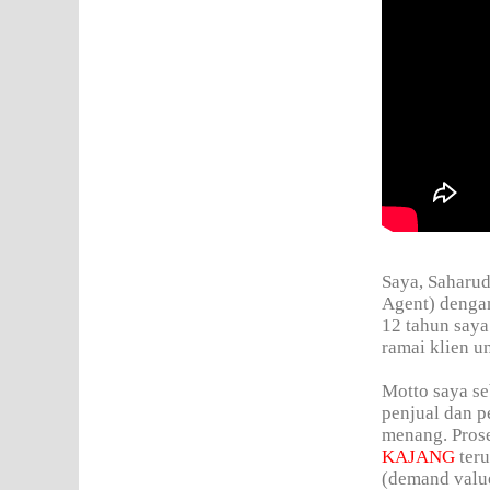
Saya, Saharud
Agent) denga
12 tahun saya
ramai klien un
Motto saya se
penjual dan p
menang. Prose
KAJANG
teru
(demand valu