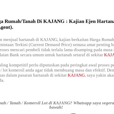
ga Rumah/Tanah Di KAJANG : Kajian Ejen Hartan
gent).
in menjual hartanah di KAJANG, kajian berkaitan Harga Rumah
mintaan Terkini (Current Demand Price) semasa amat penting b
oses mencari pembeli tidak terlalu lama disamping pada masa
ian Bank secara umum untuk hartanah setaraf di sekitar
KAJ
ling kompetitif perlu diputuskan pada peringkat awal proses 
 / lot komersil anda agar tidak membuang masa dan efektif. De
as dalam pasaran hartanah di sekitar
KAJANG
, saya yakin a
da.
ah / Tanah / Komersil Lot di KAJANG? Whatsapp saya segera. 
bawah!