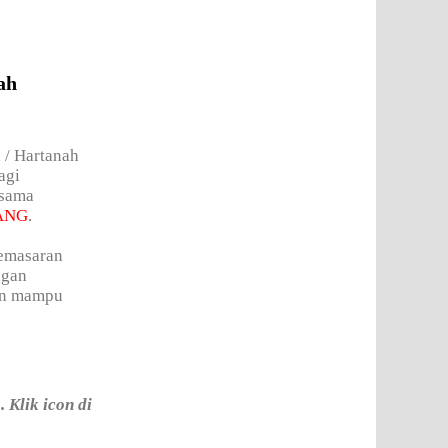
ah
 / Hartanah
agi
 sama
ANG
.
pemasaran
ngan
kan mampu
Klik icon di