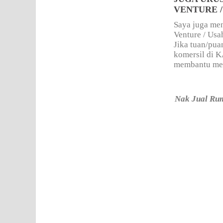
VENTURE 
Saya juga men
Venture / Us
Jika tuan/pua
komersil di 
membantu mere
Nak Jual Rum