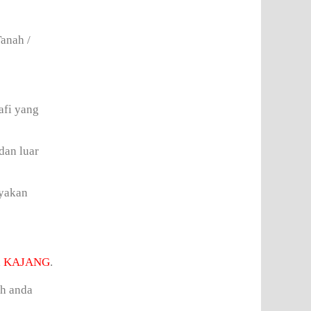
anah /
afi yang
dan luar
ayakan
i
KAJANG
.
ah anda