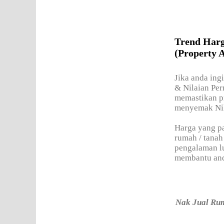
Trend Har
(Property A
Jika anda ing
& Nilaian Per
memastikan pr
menyemak Nila
Harga yang pa
rumah / tanah
pengalaman lu
membantu an
Nak Jual Rum