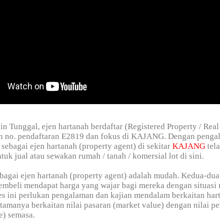
in Tunggal, ejen hartanah berdaftar (Registered Property / Real
n no. pendaftaran E2819 dan fokus di KAJANG. Dengan penga
 sebagai ejen hartanah (property agent) di sekitar
KAJANG
tel
tuk jual atau sewakan rumah / tanah / komersial lot di sini.
bagai ejen hartanah (property agent) adalah mudah. Kedua-dua
embeli mendapat harga yang wajar bagi mereka dengan situasi
s ini perlukan pengalaman dan kajian mendalam berkaitan har
tamanya berkaitan nilai pasaran (market value) dengan nilai p
e) semasa.