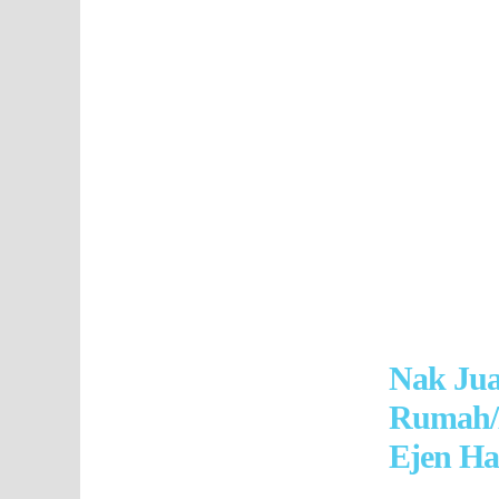
Nak Ju
Rumah/
Ejen Ha