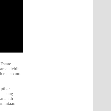
 Estate
laman lebih
ah membantu
 pihak
 menang-
tanah di
ermintaan