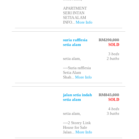
APARTMENT
SERI INTAN
SETIA ALAM
INFO...
More Info
suria rafflesia
RM290,000
setia alam
SOLD
3
beds
setia alam,
2
baths
----Suria rafflesia
Setia Alam
Shah...
More Info
jalan setia indah
RM845,000
setia alam
SOLD
4
beds
setia alam,
3
baths
----2 Storey Link
House for Sale
Jalan...
More Info