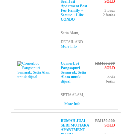
Seri Jati
SOLD
Apartment Best
For Family +
3
beds
Secure + Like
2
baths
CONDO
Setia Alam,
DETAIL AND...
More Info
CornerLot
RM155,000
Pangsapuri
SOLD
Semarak, Setia
Alam untuk
beds
dijual
baths
SETIA ALAM,
...
More Info
RUMAH JUAL
RM150,000
SERI MUTIARA
SOLD
APARTMENT