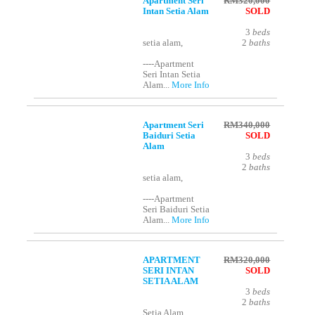
Apartment Seri
RM320,000
Intan Setia Alam
SOLD
3
beds
setia alam,
2
baths
----Apartment
Seri Intan Setia
Alam...
More Info
Apartment Seri
RM340,000
Baiduri Setia
SOLD
Alam
3
beds
2
baths
setia alam,
----Apartment
Seri Baiduri Setia
Alam...
More Info
APARTMENT
RM320,000
SERI INTAN
SOLD
SETIA ALAM
3
beds
2
baths
Setia Alam,