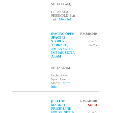
SETIA ALAM,
( 2 PARKING,
FREEHOLD) Seri
Jati...
More Info
[FACING OPEN
RM580,000
SPACE] 2
STOREY
4
beds
TERRACE,
3
baths
JALAN SETIA
IMPIAN, SETIA
ALAM
SETIA ALAM,
Facing Open
Space Double
Storey...
More
Info
[BELOW
RM650,000
MARKET
SOLD
PRICE] LINK
HOUSE, SETIA
4
beds