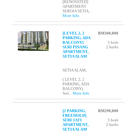
[RENOVATED]
APARTMENT
SEROJA SETIA...
More Info
[LEVEL 2, 2
RM300,000
PARKING, ADA
BALCONY]
3
beds
SERI PINANG
2
baths
APARTMENT,
SETIA ALAM
SETIA ALAM,
( LEVEL 2, 2
PARKING, ADA
BALCONY)
Seri...
More Info
[2 PARKING,
RM290,000
FREEHOLD]
SERI JATI
3
beds
APARTMENT,
2
baths
SETIA ALAM