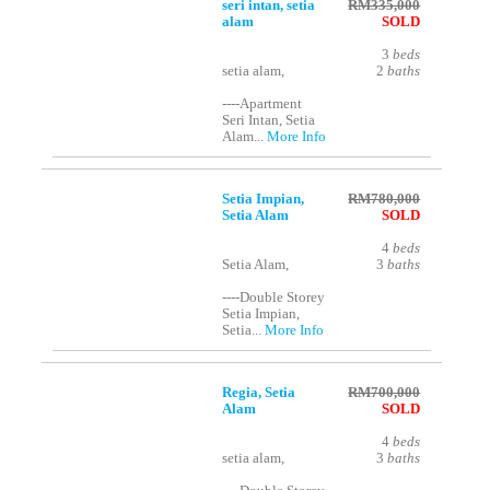
seri intan, setia
RM335,000
alam
SOLD
3
beds
setia alam,
2
baths
----Apartment
Seri Intan, Setia
Alam...
More Info
Setia Impian,
RM780,000
Setia Alam
SOLD
4
beds
Setia Alam,
3
baths
----Double Storey
Setia Impian,
Setia...
More Info
Regia, Setia
RM700,000
Alam
SOLD
4
beds
setia alam,
3
baths