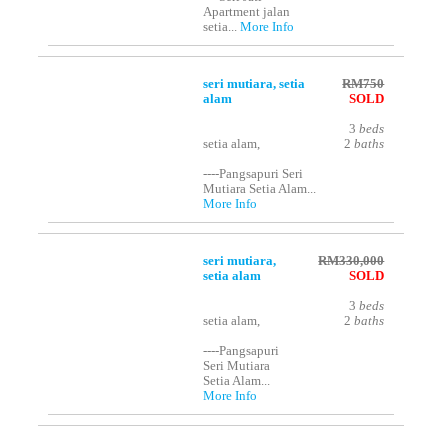
Apartment jalan
setia...
More Info
seri mutiara, setia
RM750
alam
SOLD
3
beds
setia alam,
2
baths
----Pangsapuri Seri
Mutiara Setia Alam...
More Info
seri mutiara,
RM330,000
setia alam
SOLD
3
beds
setia alam,
2
baths
----Pangsapuri
Seri Mutiara
Setia Alam...
More Info