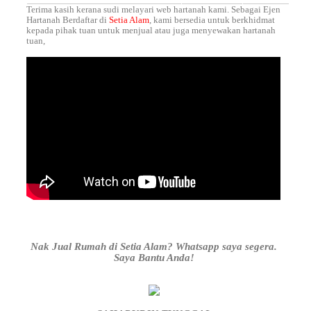
Terima kasih kerana sudi melayari web hartanah kami. Sebagai Ejen
Hartanah Berdaftar di
Setia Alam
, kami bersedia untuk berkhidmat
kepada pihak tuan untuk menjual atau juga menyewakan hartanah
tuan,
Nak Jual Rumah di Setia Alam? Whatsapp saya segera.
Saya Bantu Anda!