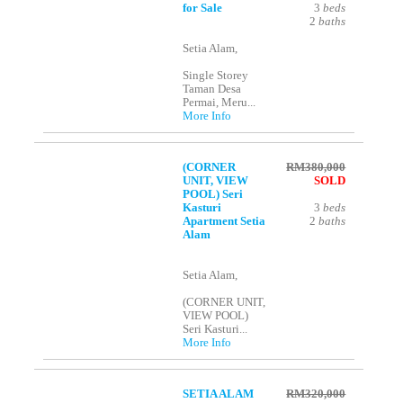
for Sale
3
beds
2
baths
Setia Alam,
Single Storey
Taman Desa
Permai, Meru...
More Info
(CORNER
RM380,000
UNIT, VIEW
SOLD
POOL) Seri
Kasturi
3
beds
Apartment Setia
2
baths
Alam
Setia Alam,
(CORNER UNIT,
VIEW POOL)
Seri Kasturi...
More Info
SETIA ALAM
RM320,000