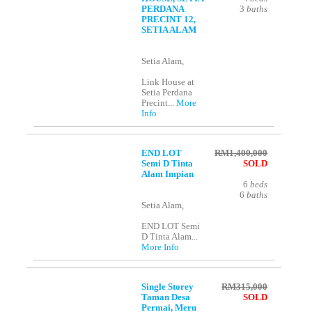
PERDANA
3
baths
PRECINT 12,
SETIA ALAM
Setia Alam,
Link House at
Setia Perdana
Precint...
More
Info
END LOT
RM1,400,000
Semi D Tinta
SOLD
Alam Impian
6
beds
6
baths
Setia Alam,
END LOT Semi
D Tinta Alam...
More Info
Single Storey
RM315,000
Taman Desa
SOLD
Permai, Meru