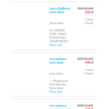
Suria Rafflesia,
RM290,000
Setia Alam
SOLD
3
beds
Setia Alam,
2
baths
A CORNER
UNIT SURIA
RAFFLESIA
APARTMENT...
More Info
seri mutiara,
RM300,000
setia alam
SOLD
3
beds
setia alam,
2
baths
----Pangsapuri
Seri Mutiara
Setia Alam...
More Info
seri mutiara
RM310,000