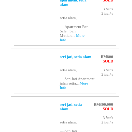
apartment, setia
SOLD
alam
3
beds
2
baths
setia alam,
----Apartment For
Sale : Seri
Mutiara...
More
Info
seri jati, setia alam
RM800
SOLD
setia alam,
3
beds
2
baths
----Seri Jati Apartment
jalan setia...
More
Info
seri jati, setia
RM300,000
alam
SOLD
3
beds
setia alam,
2
baths
----Seri Jati