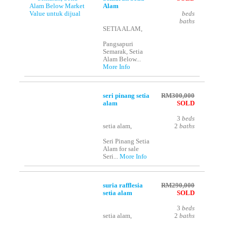
Alam
beds
baths
SETIA ALAM,
Pangsapuri
Semarak, Setia
Alam Below...
More Info
seri pinang setia
RM300,000
alam
SOLD
3
beds
setia alam,
2
baths
Seri Pinang Setia
Alam for sale
Seri...
More Info
suria rafflesia
RM290,000
setia alam
SOLD
3
beds
setia alam,
2
baths