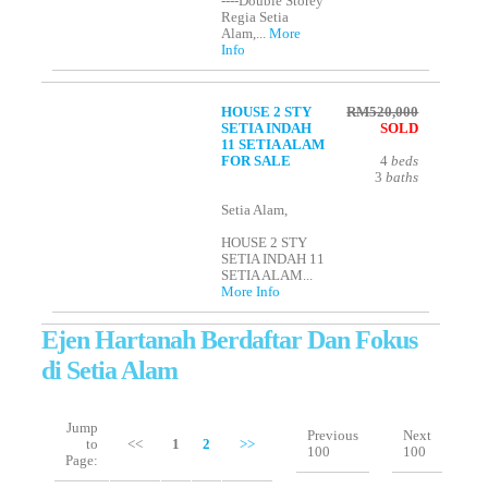
----Double Storey
Regia Setia
Alam,...
More
Info
HOUSE 2 STY
RM520,000
SETIA INDAH
SOLD
11 SETIA ALAM
FOR SALE
4
beds
3
baths
Setia Alam,
HOUSE 2 STY
SETIA INDAH 11
SETIA ALAM...
More Info
Ejen Hartanah Berdaftar Dan Fokus
di Setia Alam
Jump
Previous
Next
to
<<
1
2
>>
100
100
Page: