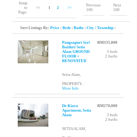
Jump
Previous
Next
to
<<
1
2
>>
100
100
Page:
Sort Listings By:
Price
:
Beds
:
Baths
:
City / Township
:
Pangsapuri Seri
RM335,000
Baiduri Setia
Alam GROUND
3
beds
FLOOR +
2
baths
RENOVATED
Setia Alam,
PROPERTY...
More Info
De Kiara
RM270,000
Apartment, Setia
Alam
3
beds
2
baths
SETIA ALAM,