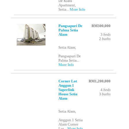
De Kiara
Apartment,
Setia...
More Info
Pangsapuri De
RM300,000
Palma Setia
Alam
3
beds
2
baths
Setia Alam,
Pangsapuri De
Palma Setia...
More Info
Corner Lot
RM1,200,000
Anggun 1
Superlink
4
beds
House Setia
3
baths
Alam
Setia Alam,
Anggun 1 Setia
Alam Corner
Lot...
More Info