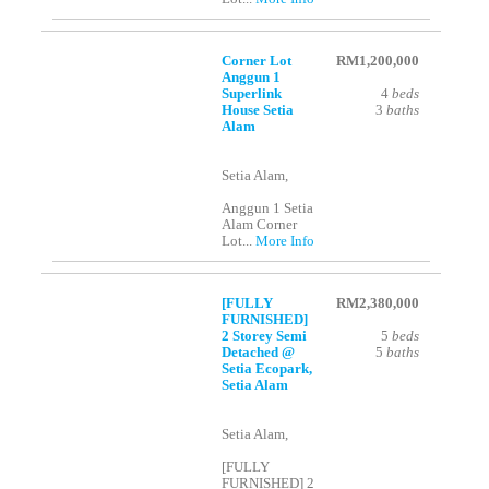
Corner Lot
RM1,200,000
Anggun 1
Superlink
4
beds
House Setia
3
baths
Alam
Setia Alam,
Anggun 1 Setia
Alam Corner
Lot...
More Info
[FULLY
RM2,380,000
FURNISHED]
2 Storey Semi
5
beds
Detached @
5
baths
Setia Ecopark,
Setia Alam
Setia Alam,
[FULLY
FURNISHED] 2