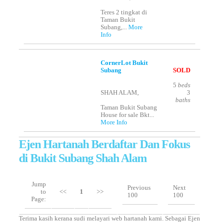
Teres 2 tingkat di
Taman Bukit
Subang,...
More
Info
CornerLot Bukit
Subang
SOLD
5
beds
SHAH ALAM,
3
baths
Taman Bukit Subang
House for sale Bkt...
More Info
Ejen Hartanah Berdaftar Dan Fokus
di Bukit Subang Shah Alam
Jump
Previous
Next
to
<<
1
>>
100
100
Page:
Terima kasih kerana sudi melayari web hartanah kami. Sebagai Ejen