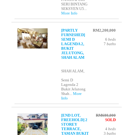
SERI BINTANG
SEKSYEN U5...
More Info
[PARTLY
RM2,200,000
FURNISHED]
SEMI D
6
beds
LAGENDA 2,
7
baths
BUKIT
JELUTONG,
SHAH ALAM
SHAH ALAM,
Semi D
Lagenda 2
Bukit Jelutong
Shah...
More
Info
[END LOT,
RM680,000
FREEHOLD] 2
SOLD
STOREY
TERRACE,
4
beds
TAMAN BUKIT
3
baths