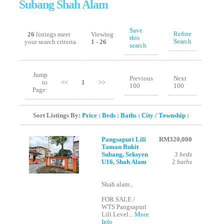
Subang Shah Alam
Save
Refine
26
listings meet
Viewing
this
Search
your search criteria.
1 - 26
search
Jump
Previous
Next
to
<<
1
>>
100
100
Page:
Sort Listings By:
Price
:
Beds
:
Baths
:
City / Township
:
Pangsapuri Lili
RM320,000
Taman Bukit
Subang, Seksyen
3
beds
U16, Shah Alam
2
baths
Shah alam ,
FOR SALE /
WTS Pangsapuri
Lili Level...
More
Info