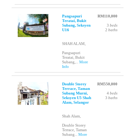
Pangsapuri
RM110,000
Teratai, Bukit
Subang, Seksyen
3
beds
U16
2
baths
SHAH ALAM,
Pangsapuri
Teratai, Bukit
Subang,...
More
Info
Double Storey
RM550,000
Terrace, Taman
Subang Murni,
4
beds
Seksyen U5 Shah
3
baths
Alam, Selangor
Shah Alam,
Double Storey
Terrace, Taman
Subang...
More