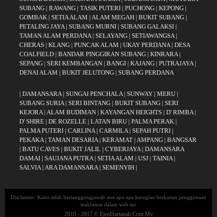
SUBANG
|
RAWANG
|
TASIK PUTERI
|
PUCHONG
|
KEPONG
|
GOMBAK
|
SETIA ALAM
|
ALAM MEGAH
|
BUKIT SUBANG
|
PETALING JAYA
|
SUBANG MURNI
|
SUBANG GALAKSI
|
TAMAN ALAM PERDANA
|
SELAYANG
|
SETIAWANGSA
|
CHERAS
|
KLANG
|
PUNCAK ALAM
|
UKAY PERDANA
|
DESA
COALFIELD
|
BANDAR PINGGIRAN SUBANG
|
KINRARA
|
SEPANG
|
SERI KEMBANGAN
|
BANGI
|
KAJANG
|
PUTRAJAYA
|
DENAI ALAM
|
BUKIT JELUTONG
|
SUBANG PERDANA
|
DAMANSARA
|
SUNGAI PENCHALA
|
SUNWAY
|
MERU
|
SUBANG SURIA
|
SERI BINTANG
|
BUKIT SUBANG
|
SERI
KEJORA
|
ALAM BUDIMAN
|
KAYANGAN HEIGHTS
|
D' RIMBA
|
D' SHIRE
|
DE ROZELLE
|
LATAN BIRU
|
PALMA PERAK
|
PALMA PUTERI
|
CARLINA
|
CARMILA
|
SEPAH PUTRI
|
PEKAKA
|
TAMAN DESARIA
|
KERAMAT
|
AMPANG
|
BANGSAR
|
BATU CAVES
|
BUKIT JALIL
|
CYBERJAYA
|
DAMANSARA
DAMAI
|
SAUJANA PUTRA
|
SETIA ALAM
|
USJ
|
TAINIA
|
SALVIA
|
ARA DAMANSARA
|
SEMENYIH
|
Disclaimer: Kami tidak bertanggungjawab atas apa-apa kerugian berkaitan penggunaan
maklumat dalam web ini.
2010 - 2017 © EjenHartanah.Com.My