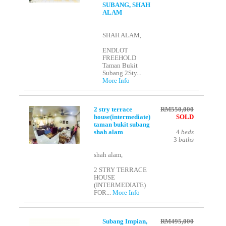
SUBANG, SHAH
ALAM
SHAH ALAM,
ENDLOT
FREEHOLD
Taman Bukit
Subang 2Sty...
More Info
2 stry terrace
RM550,000
house(intermediate)
SOLD
taman bukit subang
shah alam
4
beds
3
baths
shah alam,
2 STRY TERRACE
HOUSE
(INTERMEDIATE)
FOR...
More Info
Subang Impian,
RM495,000