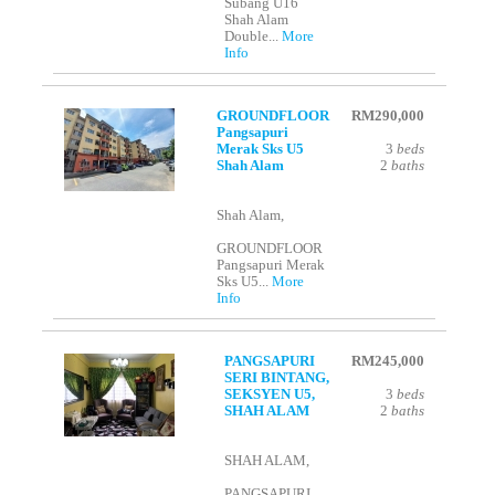
Subang U16
Shah Alam
Double...
More
Info
GROUNDFLOOR
RM290,000
Pangsapuri
Merak Sks U5
3
beds
Shah Alam
2
baths
Shah Alam,
GROUNDFLOOR
Pangsapuri Merak
Sks U5...
More
Info
PANGSAPURI
RM245,000
SERI BINTANG,
SEKSYEN U5,
3
beds
SHAH ALAM
2
baths
SHAH ALAM,
PANGSAPURI