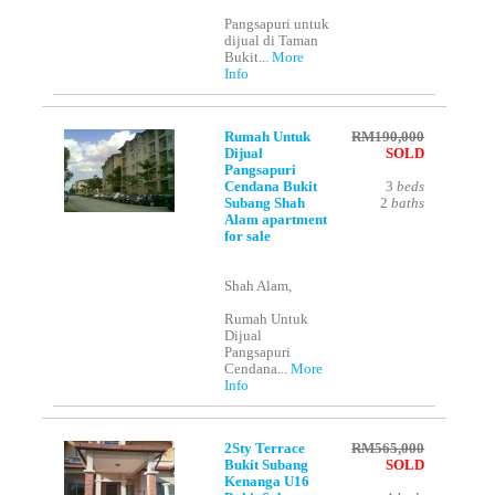
Pangsapuri untuk
dijual di Taman
Bukit...
More
Info
Rumah Untuk
RM190,000
Dijual
SOLD
Pangsapuri
Cendana Bukit
3
beds
Subang Shah
2
baths
Alam apartment
for sale
Shah Alam,
Rumah Untuk
Dijual
Pangsapuri
Cendana...
More
Info
2Sty Terrace
RM565,000
Bukit Subang
SOLD
Kenanga U16