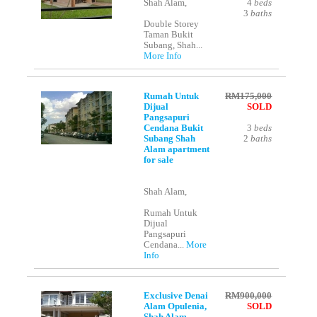
Shah Alam,
4
beds
3
baths
Double Storey
Taman Bukit
Subang, Shah...
More Info
Rumah Untuk
RM175,000
Dijual
SOLD
Pangsapuri
Cendana Bukit
3
beds
Subang Shah
2
baths
Alam apartment
for sale
Shah Alam,
Rumah Untuk
Dijual
Pangsapuri
Cendana...
More
Info
Exclusive Denai
RM900,000
Alam Opulenia,
SOLD