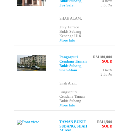
Bukit Subang
4
beds
For Sale!
3
baths
SHAH ALAM,
2Sty Terrace
Bukit Subang
Kenanga U16...
More Info
Pangsapuri
RM180,000
Cendana Taman
SOLD
Bukit Subang
Shah Alam
3
beds
2
baths
Shah Alam,
Pangsapuri
Cendana Taman
Bukit Subang...
More Info
TAMAN BUKIT
RM1,500
SUBANG, SHAH
SOLD
ALAM