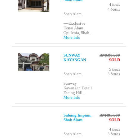
Shah Alam
4
beds
4
baths
Shah Alam,
----Exclusive
Denai Alam
Opulenia, Shah...
More Info
SUNWAY
RM680,000
KAYANGAN
SOLD
5
beds
Shah Alam,
3
baths
Sunway
Kayangan Detail
Facing Hill...
More Info
Subang Impian,
RM495,000
Shah Alam
SOLD
4
beds
Shah Alam,
3
baths