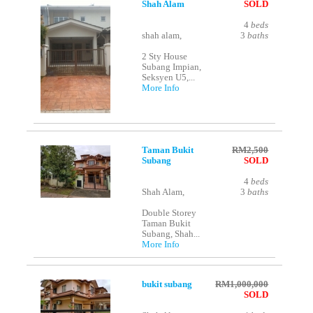
Shah Alam
SOLD
4
beds
shah alam,
3
baths
2 Sty House
Subang Impian,
Seksyen U5,...
More Info
Taman Bukit
RM2,500
Subang
SOLD
4
beds
Shah Alam,
3
baths
Double Storey
Taman Bukit
Subang, Shah...
More Info
bukit subang
RM1,000,000
SOLD