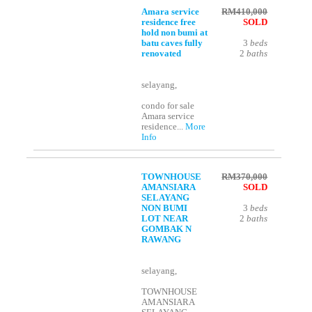
Amara service
RM410,000
residence free
SOLD
hold non bumi at
batu caves fully
3
beds
renovated
2
baths
selayang,
condo for sale
Amara service
residence...
More
Info
TOWNHOUSE
RM370,000
AMANSIARA
SOLD
SELAYANG
NON BUMI
3
beds
LOT NEAR
2
baths
GOMBAK N
RAWANG
selayang,
TOWNHOUSE
AMANSIARA