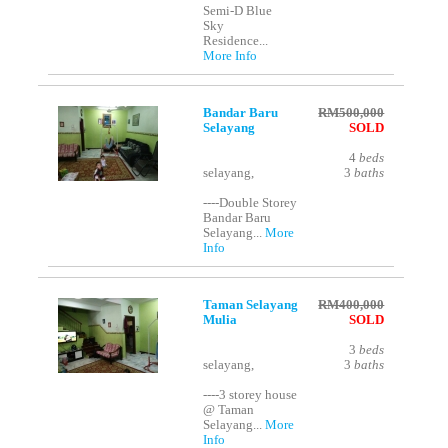
Semi-D Blue
Sky
Residence...
More Info
Bandar Baru
RM500,000
Selayang
SOLD
4
beds
selayang,
3
baths
----Double Storey
Bandar Baru
Selayang...
More
Info
Taman Selayang
RM400,000
Mulia
SOLD
3
beds
selayang,
3
baths
----3 storey house
@ Taman
Selayang...
More
Info