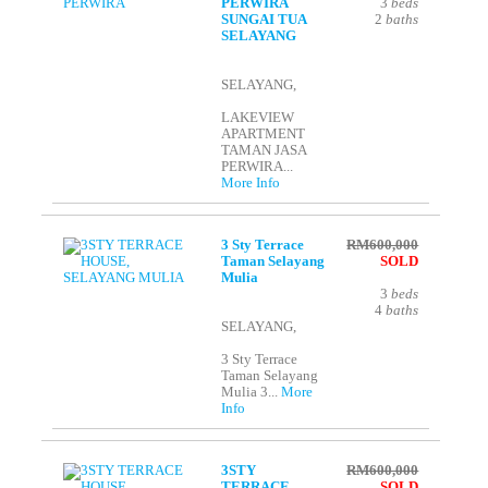
PERWIRA
3
beds
SUNGAI TUA
2
baths
SELAYANG
SELAYANG,
LAKEVIEW
APARTMENT
TAMAN JASA
PERWIRA...
More Info
3 Sty Terrace
RM600,000
Taman Selayang
SOLD
Mulia
3
beds
4
baths
SELAYANG,
3 Sty Terrace
Taman Selayang
Mulia 3...
More
Info
3STY
RM600,000
TERRACE
SOLD