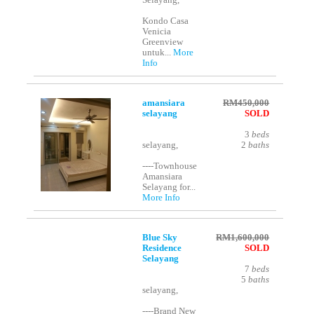
Selayang,
Kondo Casa
Venicia
Greenview
untuk...
More
Info
amansiara
RM450,000
selayang
SOLD
3
beds
selayang,
2
baths
----Townhouse
Amansiara
Selayang for...
More Info
Blue Sky
RM1,600,000
Residence
SOLD
Selayang
7
beds
5
baths
selayang,
----Brand New