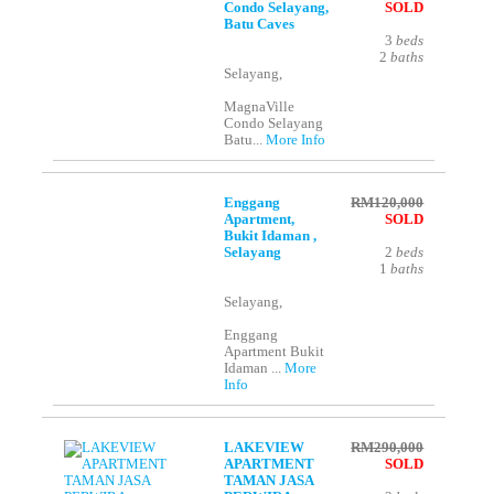
Condo Selayang,
SOLD
Batu Caves
3
beds
2
baths
Selayang,
MagnaVille
Condo Selayang
Batu...
More Info
Enggang
RM120,000
Apartment,
SOLD
Bukit Idaman ,
Selayang
2
beds
1
baths
Selayang,
Enggang
Apartment Bukit
Idaman ...
More
Info
LAKEVIEW
RM290,000
APARTMENT
SOLD
TAMAN JASA