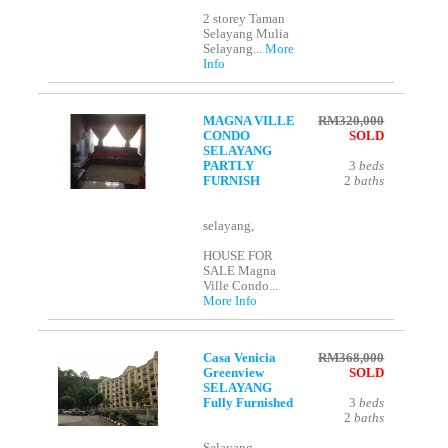
2 storey Taman
Selayang Mulia
Selayang...
More
Info
MAGNA VILLE
RM320,000
CONDO
SOLD
SELAYANG
PARTLY
3
beds
FURNISH
2
baths
selayang,
HOUSE FOR
SALE Magna
Ville Condo...
More Info
Casa Venicia
RM368,000
Greenview
SOLD
SELAYANG
Fully Furnished
3
beds
2
baths