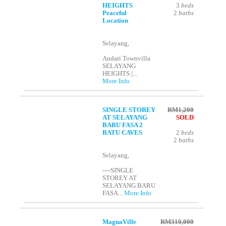
HEIGHTS
3
beds
Peaceful
2
baths
Location
Selayang,
Andari Townvilla
SELAYANG
HEIGHTS |...
More Info
SINGLE STOREY
RM1,200
AT SELAYANG
SOLD
BARU FASA 2
BATU CAVES
2
beds
2
baths
Selayang,
----SINGLE
STOREY AT
SELAYANG BARU
FASA...
More Info
MagnaVille
RM310,000