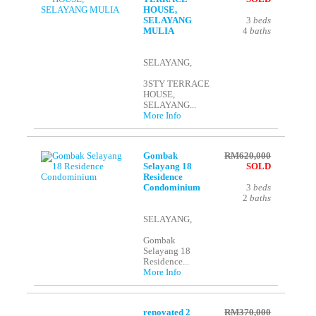
HOUSE,
SELAYANG
3
beds
MULIA
4
baths
SELAYANG,
3STY TERRACE
HOUSE,
SELAYANG...
More Info
Gombak
RM620,000
Selayang 18
SOLD
Residence
Condominium
3
beds
2
baths
SELAYANG,
Gombak
Selayang 18
Residence...
More Info
renovated 2
RM370,000