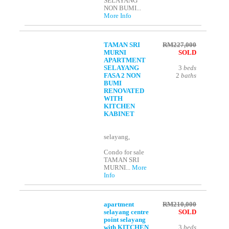
SELAYANG
NON BUMI...
More Info
TAMAN SRI
RM227,000
MURNI
SOLD
APARTMENT
SELAYANG
3
beds
FASA 2 NON
2
baths
BUMI
RENOVATED
WITH
KITCHEN
KABINET
selayang,
Condo for sale
TAMAN SRI
MURNI...
More
Info
apartment
RM210,000
selayang centre
SOLD
point selayang
with KITCHEN
3
beds