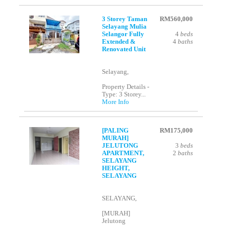
3 Storey Taman
RM560,000
Selayang Mulia
Selangor Fully
4
beds
Extended &
4
baths
Renovated Unit
Selayang,
Property Details -
Type: 3 Storey...
More Info
[PALING
RM175,000
MURAH]
JELUTONG
3
beds
APARTMENT,
2
baths
SELAYANG
HEIGHT,
SELAYANG
SELAYANG,
[MURAH]
Jelutong