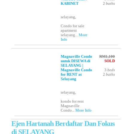
KABINET
2
baths
selayang,
Condo for sale
apartment
selayang...
More
Info
Magnaville Condo
RM1,100
untuk DISEWA di
SOLD
SELAYANG |
Magnaville Condo
3
beds
for RENT at
2
baths
Selayang
selayang,
kondo for rent
Magnaville
Condo...
More Info
Ejen Hartanah Berdaftar Dan Fokus
di SELAYANG