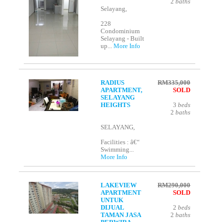
2
baths
Selayang,
228
Condominium
Selayang - Built
up...
More Info
RADIUS
RM335,000
APARTMENT,
SOLD
SELAYANG
HEIGHTS
3
beds
2
baths
SELAYANG,
Facilities : â€“
Swimming...
More Info
LAKEVIEW
RM290,000
APARTMENT
SOLD
UNTUK
DIJUAL
2
beds
TAMAN JASA
2
baths