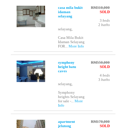
casa mila bukit
RM310,000
idaman
SOLD
selayang
3
beds
2
baths
selayang,
Casa Mila Bukit
Idaman Selayang
FOR...
More Info
symphony
RM550,000
height batu
SOLD
caves
4
beds
3
baths
selayang,
Symphony
heights Selayang
for sale -...
More
Info
apartment
RM170,000
jelutong
SOLD