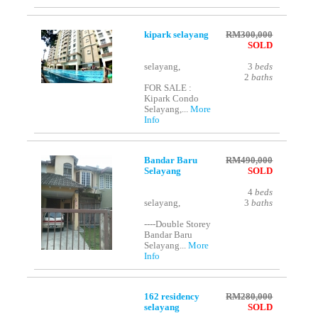
kipark selayang
RM300,000
SOLD
selayang,
3
beds
2
baths
FOR SALE :
Kipark Condo
Selayang,...
More
Info
Bandar Baru
RM490,000
Selayang
SOLD
4
beds
selayang,
3
baths
----Double Storey
Bandar Baru
Selayang...
More
Info
162 residency
RM280,000
selayang
SOLD