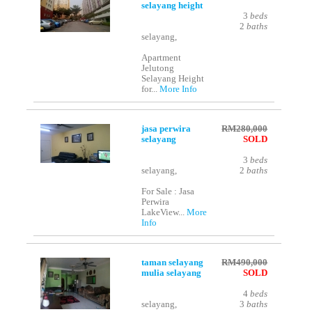
selayang height
3
beds
2
baths
selayang,
Apartment
Jelutong
Selayang Height
for...
More Info
jasa perwira
RM280,000
selayang
SOLD
3
beds
selayang,
2
baths
For Sale : Jasa
Perwira
LakeView...
More
Info
taman selayang
RM490,000
mulia selayang
SOLD
4
beds
selayang,
3
baths