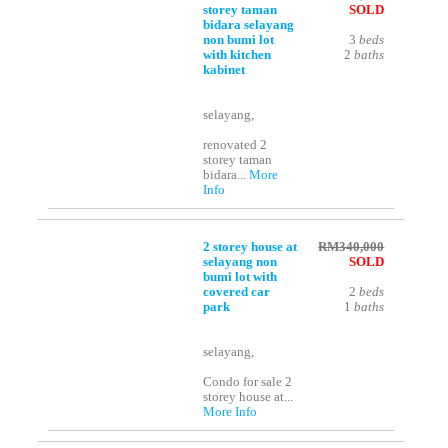
storey taman
SOLD
bidara selayang
non bumi lot
3
beds
with kitchen
2
baths
kabinet
selayang,
renovated 2
storey taman
bidara...
More
Info
2 storey house at
RM340,000
selayang non
SOLD
bumi lot with
covered car
2
beds
park
1
baths
selayang,
Condo for sale 2
storey house at...
More Info