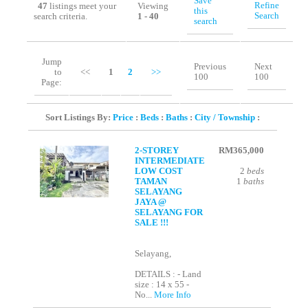
Save
Refine
47
listings meet your
Viewing
this
Search
search criteria.
1 - 40
search
Jump
Previous
Next
to
<<
1
2
>>
100
100
Page:
Sort Listings By:
Price
:
Beds
:
Baths
:
City / Township
:
2-STOREY
RM365,000
INTERMEDIATE
LOW COST
2
beds
TAMAN
1
baths
SELAYANG
JAYA @
SELAYANG FOR
SALE !!!
Selayang,
DETAILS : - Land
size : 14 x 55 -
No...
More Info