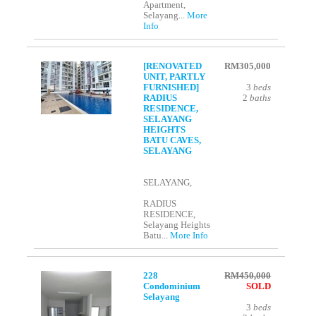
Apartment,
Selayang...
More
Info
[RENOVATED
RM305,000
UNIT, PARTLY
FURNISHED]
3
beds
RADIUS
2
baths
RESIDENCE,
SELAYANG
HEIGHTS
BATU CAVES,
SELAYANG
SELAYANG,
RADIUS
RESIDENCE,
Selayang Heights
Batu...
More Info
228
RM450,000
Condominium
SOLD
Selayang
3
beds