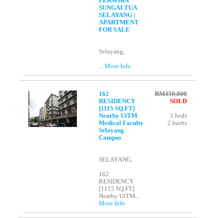
PERWIRA
SUNGAI TUA
SELAYANG |
APARTMENT
FOR SALE
Selayang,
...
More Info
162
RM350,000
RESIDENCY
SOLD
[1115 SQ.FT]
Nearby UiTM
3
beds
Medical Faculty
2
baths
Selayang
Campus
SELAYANG,
162
RESIDENCY
[1115 SQ.FT]
Nearby UiTM...
More Info