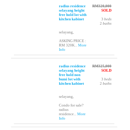
radius residence
RM320,000
selayang height
SOLD
free hold lot with
kitchen kabinet
3
beds
2
baths
selayang,
ASKING PRICE :
RM 320K...
More
Info
radius residence
RM325,000
selayang height
SOLD
free hold non
bumi lot with
3
beds
kitchen kabinet
2
baths
selayang,
Condo for sale?
radius
residence...
More
Info