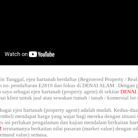
in Tunggal, ejen hartanah berdaftar (Registered Property / Real
n no. pendaftaran E2819 dan fokus di DENAI ALAM . Dengan
n saya sebagai ejen hartanah (property agent) di sekitar
DENAI
i klien untuk jual atau sewakan rumah / tanah / komersial lot d
bagai ejen hartanah (property agent) adalah mudah. Kedua-dua
embeli mendapat harga yang wajar bagi mereka dengan situasi
s ini perlukan pengalaman dan kajian mendalam berkaitan har
M
terutamanya berkaitan nilai pasaran (market value) dengan ni
demand value) semasa.