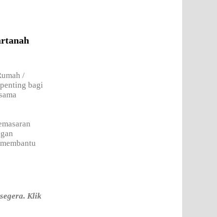
rtanah
Rumah /
penting bagi
 sama
pemasaran
ngan
u membantu
segera. Klik