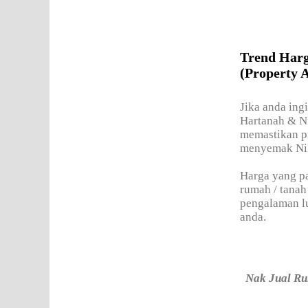
Trend Har
(Property A
Jika anda ing
Hartanah & Ni
memastikan pr
menyemak Nila
Harga yang pa
rumah / tanah
pengalaman lu
anda.
Nak Jual Ru