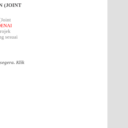
 (JOINT
(Joint
DENAI
projek
ng sesuai
segera. Klik