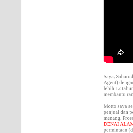
Saya, Saharud
Agent) denga
lebih 12 tahu
membantu rama
Motto saya se
penjual dan p
menang. Prose
DENAI ALA
permintaan (