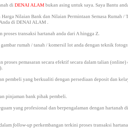
anah di
DENAI ALAM
bukan asing untuk saya. Saya Bantu and
n Harga Nilaian Bank dan Nilaian Permintaan Semasa Rumah / T
 Anda di DENAI ALAM .
n proses transaksi hartanah anda dari A hingga Z.
gambar rumah / tanah / komersil lot anda dengan teknik fotogr
n proses pemasaran secara efektif secara dalam talian (online) 
).
n pembeli yang berkualiti dengan persediaan deposit dan kel
an pinjaman bank pihak pembeli.
peguam yang profesional dan berpengalaman dengan hartanah d
 dalam
follow-up
perkembangan terkini proses transaksi hartan