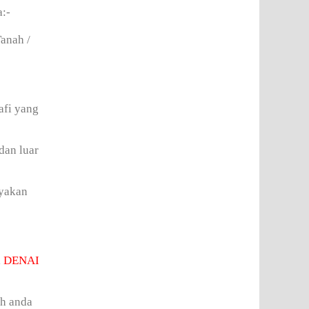
a:-
anah /
afi yang
dan luar
ayakan
i
DENAI
ah anda