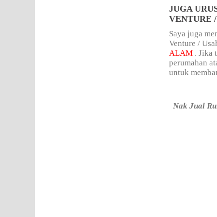
JUGA URU
VENTURE /
Saya juga men
Venture / Us
ALAM
. Jika
perumahan ata
untuk membant
Nak Jual Ru