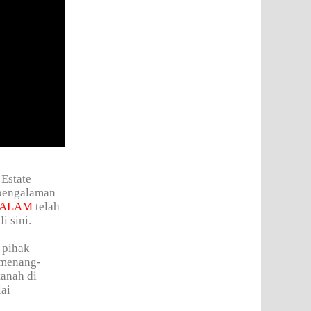
 Estate
 pengalaman
 ALAM
telah
i sini.
 pihak
 menang-
tanah di
lai