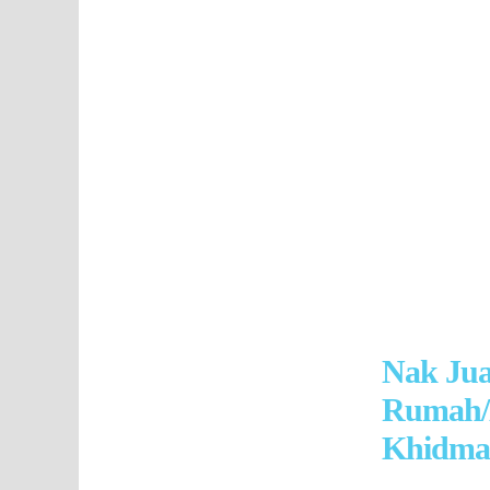
Nak Ju
Rumah/
Khidmat