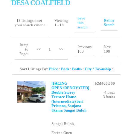
DESA COALFIELD
Save
Refine
18
listings meet
Viewing
this
Search
your search criteria.
1 - 18
search
Jump
Previous
Next
to
<<
1
>>
100
100
Page:
Sort Listings By:
Price
:
Beds
:
Baths
:
City / Township
:
[FACING
RM460,000
OPEN+RENOVATED]
Double Storey
4
beds
Terrace House
3
baths
(Intermediate) Seri
Pristana, Saujana
Utama Sungai Buloh
Sungai Buloh,
Facing Open