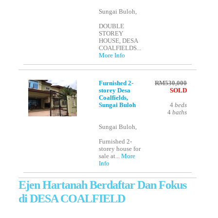
Sungai Buloh,
DOUBLE
STOREY
HOUSE, DESA
COALFIELDS...
More Info
Furnished 2-
RM530,000
storey Desa
SOLD
Coalfields,
Sungai Buloh
4
beds
4
baths
Sungai Buloh,
Furnished 2-
storey house for
sale at...
More
Info
Ejen Hartanah Berdaftar Dan Fokus
di DESA COALFIELD