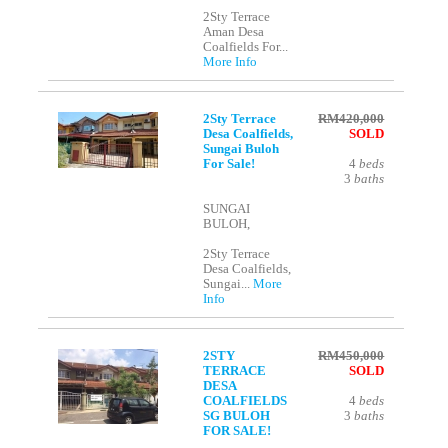
2Sty Terrace
Aman Desa
Coalfields For...
More Info
2Sty Terrace
RM420,000
Desa Coalfields,
SOLD
Sungai Buloh
For Sale!
4
beds
3
baths
SUNGAI
BULOH,
2Sty Terrace
Desa Coalfields,
Sungai...
More
Info
2STY
RM450,000
TERRACE
SOLD
DESA
COALFIELDS
4
beds
SG BULOH
3
baths
FOR SALE!