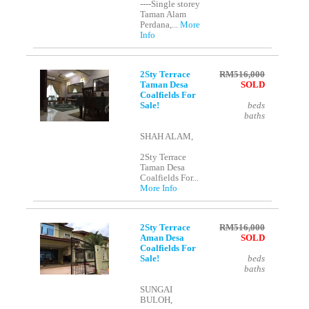
----Single storey
Taman Alam
Perdana,...
More
Info
2Sty Terrace
RM516,000
Taman Desa
SOLD
Coalfields For
Sale!
beds
baths
SHAH ALAM,
2Sty Terrace
Taman Desa
Coalfields For...
More Info
2Sty Terrace
RM516,000
Aman Desa
SOLD
Coalfields For
Sale!
beds
baths
SUNGAI
BULOH,