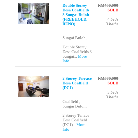
Double Storey
RM450,000
Desa Coalfields
SOLD
3 Sungai Buloh
(FREEHOLD,
4
beds
RENO)
3
baths
Sungai Buloh,
Double Storey
Desa Coalfields 3
Sungai...
More
Info
2 Storey Terrace
RM570,000
Desa Coalfield
SOLD
(DC1)
3
beds
3
baths
Coalfield ,
Sungai Buloh,
2 Storey Terrace
Desa Coalfield
(DC1)...
More
Info