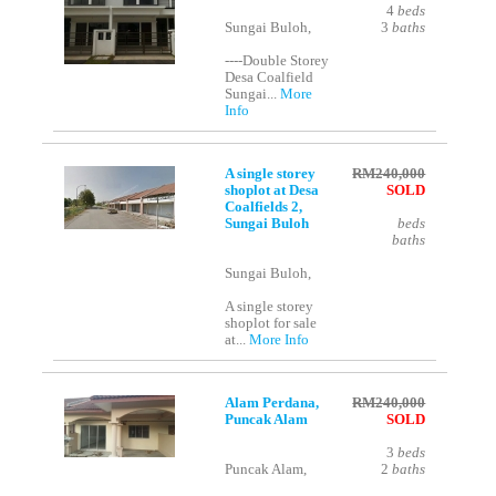
4
beds
Sungai Buloh,
3
baths
----Double Storey
Desa Coalfield
Sungai...
More
Info
A single storey
RM240,000
shoplot at Desa
SOLD
Coalfields 2,
Sungai Buloh
beds
baths
Sungai Buloh,
A single storey
shoplot for sale
at...
More Info
Alam Perdana,
RM240,000
Puncak Alam
SOLD
3
beds
Puncak Alam,
2
baths