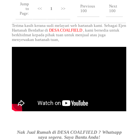
Jump
Previous
Next
to
<<
1
>>
100
100
Page:
Terima kasih kerana sudi melayari web hartanah kami. Sebagai Ejen
Hartanah Berdaftar di
DESA COALFIELD
, kami bersedia untuk
berkhidmat kepada pihak tuan untuk menjual atau juga
menyewakan hartanah tuan,
Nak Jual Rumah di DESA COALFIELD ? Whatsapp
saya segera. Saya Bantu Anda!