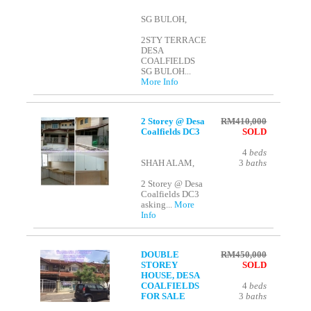
SG BULOH,
2STY TERRACE
DESA
COALFIELDS
SG BULOH...
More Info
2 Storey @ Desa
RM410,000
Coalfields DC3
SOLD
4
beds
SHAH ALAM,
3
baths
2 Storey @ Desa
Coalfields DC3
asking...
More
Info
DOUBLE
RM450,000
STOREY
SOLD
HOUSE, DESA
COALFIELDS
4
beds
FOR SALE
3
baths