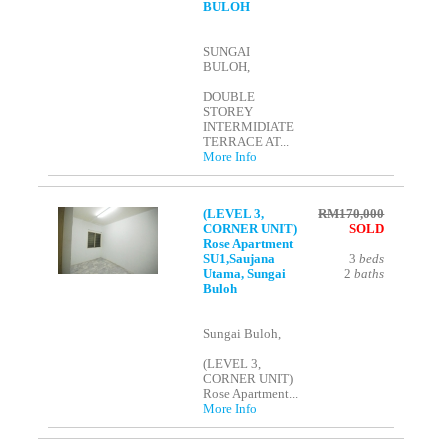
BULOH
SUNGAI
BULOH,
DOUBLE
STOREY
INTERMIDIATE
TERRACE AT...
More Info
(LEVEL 3,
RM170,000
CORNER UNIT)
SOLD
Rose Apartment
SU1,Saujana
3
beds
Utama, Sungai
2
baths
Buloh
Sungai Buloh,
(LEVEL 3,
CORNER UNIT)
Rose Apartment...
More Info