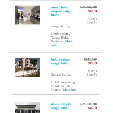
taman bukit
RM660,000
saujana sungai
SOLD
buloh
4
beds
3
baths
sungai buloh,
Double storey
Taman Bukit
Saujana...
More
Info
bukit saujana
RM1,500
sungai buloh
SOLD
5
beds
Sungai Buloh,
3
baths
Bukit Saujana Sg
Buloh Saujana
Utama...
More Info
desa coalfield
RM510,000
sungai buloh
SOLD