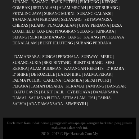
SUBANG
|
RAWANG
|
TASIK PUTERI
|
PUCHONG
|
KEPONG
|
GOMBAK
|
SETIA ALAM
|
ALAM MEGAH
|
BUKIT SUBANG
|
PETALING JAYA
|
SUBANG MURNI
|
SUBANG GALAKSI
|
TAMAN ALAM PERDANA
|
SELAYANG
|
SETIAWANGSA
|
CHERAS
|
KLANG
|
PUNCAK ALAM
|
UKAY PERDANA
|
DESA
COALFIELD
|
BANDAR PINGGIRAN SUBANG
|
KINRARA
|
SEPANG
|
SERI KEMBANGAN
|
BANGI
|
KAJANG
|
PUTRAJAYA
|
DENAI ALAM
|
BUKIT JELUTONG
|
SUBANG PERDANA
|
DAMANSARA
|
SUNGAI PENCHALA
|
SUNWAY
|
MERU
|
SUBANG SURIA
|
SERI BINTANG
|
BUKIT SUBANG
|
SERI
KEJORA
|
ALAM BUDIMAN
|
KAYANGAN HEIGHTS
|
D' RIMBA
|
D' SHIRE
|
DE ROZELLE
|
LATAN BIRU
|
PALMA PERAK
|
PALMA PUTERI
|
CARLINA
|
CARMILA
|
SEPAH PUTRI
|
PEKAKA
|
TAMAN DESARIA
|
KERAMAT
|
AMPANG
|
BANGSAR
|
BATU CAVES
|
BUKIT JALIL
|
CYBERJAYA
|
DAMANSARA
DAMAI
|
SAUJANA PUTRA
|
SETIA ALAM
|
USJ
|
TAINIA
|
SALVIA
|
ARA DAMANSARA
|
SEMENYIH
|
Disclaimer: Kami tidak bertanggungjawab atas apa-apa kerugian berkaitan penggunaan
maklumat dalam web ini.
2010 - 2017 © EjenHartanah.Com.My