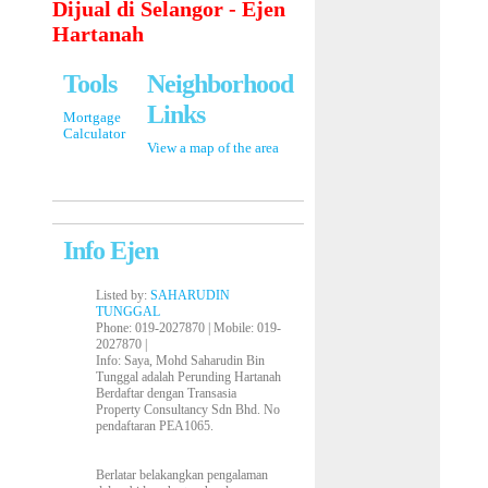
Dijual di Selangor - Ejen
Hartanah
Tools
Neighborhood
Links
Mortgage
Calculator
View a map of the area
Info Ejen
Listed by:
SAHARUDIN
TUNGGAL
Phone
: 019-2027870 |
Mobile
: 019-
2027870 |
Info
: Saya, Mohd Saharudin Bin
Tunggal adalah Perunding Hartanah
Berdaftar dengan Transasia
Property Consultancy Sdn Bhd. No
pendaftaran PEA1065.
Berlatar belakangkan pengalaman