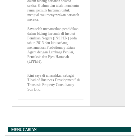
dalam bidang hartanah selama
sekitar 8 tahun dan telah membantu
ramai pemilik hartanah untuk
menjual atau menyewakan hartanah
mereka.
Saya telah menamatkan pendidikan
dalam bidang hartanah di Institut
Penilaian Negara (INSPEN) pada
tahun 2013 dan kini sedang
menamatkan Probationary Estate
Agent dengan Lembaga Penilai,
Pentaksir dan Ejen Hartanah
(LPPEH).
Kini saya di amanahkan sebagai
'Head of Business Development" di
Transasia Property Consultancy
Sdn Bhd.
MENU CARIAN