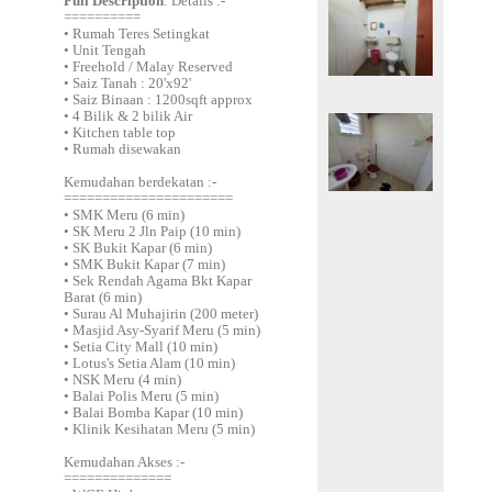
Full Description
: Details :-
==========
• Rumah Teres Setingkat
• Unit Tengah
• Freehold / Malay Reserved
• Saiz Tanah : 20'x92'
• Saiz Binaan : 1200sqft approx
• 4 Bilik & 2 bilik Air
• Kitchen table top
• Rumah disewakan
Kemudahan berdekatan :-
======================
• SMK Meru (6 min)
• SK Meru 2 Jln Paip (10 min)
• SK Bukit Kapar (6 min)
• SMK Bukit Kapar (7 min)
• Sek Rendah Agama Bkt Kapar
Barat (6 min)
• Surau Al Muhajirin (200 meter)
• Masjid Asy-Syarif Meru (5 min)
• Setia City Mall (10 min)
• Lotus's Setia Alam (10 min)
• NSK Meru (4 min)
• Balai Polis Meru (5 min)
• Balai Bomba Kapar (10 min)
• Klinik Kesihatan Meru (5 min)
Kemudahan Akses :-
==============