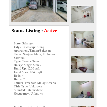
Status Listing :
Active
State
: Selangor
City / Township
: Klang
Apartment/Taman/Seksyen
:
Taman Saujana Meru, Jln Nenas
Sarawak
Type
: Terrace/Teres
storey
: Single Storey
Build Up
: 1200 sqft
Land Area
: 1840 sqft
Beds
: 4
Baths
: 2
Tenure
: Freehold Malay Reserve
Title Type
: Unknown
Situated
: Intermediate
Occupancy
: Unknown