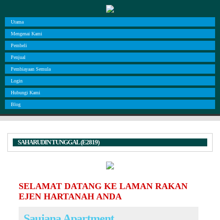
Utama
Mengenai Kami
Pembeli
Penjual
Pembiayaan Semula
Login
Hubungi Kami
Blog
SAHARUDIN TUNGGAL (E2819)
SELAMAT DATANG KE LAMAN RAKAN
EJEN HARTANAH ANDA
Saujana Apartment,