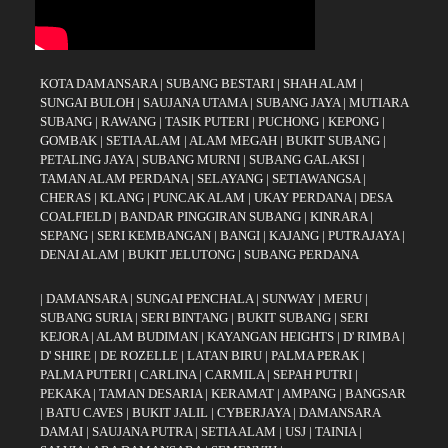
KOTA DAMANSARA
|
SUBANG BESTARI
|
SHAH ALAM
|
SUNGAI BULOH
|
SAUJANA UTAMA
|
SUBANG JAYA
|
MUTIARA
SUBANG
|
RAWANG
|
TASIK PUTERI
|
PUCHONG
|
KEPONG
|
GOMBAK
|
SETIA ALAM
|
ALAM MEGAH
|
BUKIT SUBANG
|
PETALING JAYA
|
SUBANG MURNI
|
SUBANG GALAKSI
|
TAMAN ALAM PERDANA
|
SELAYANG
|
SETIAWANGSA
|
CHERAS
|
KLANG
|
PUNCAK ALAM
|
UKAY PERDANA
|
DESA
COALFIELD
|
BANDAR PINGGIRAN SUBANG
|
KINRARA
|
SEPANG
|
SERI KEMBANGAN
|
BANGI
|
KAJANG
|
PUTRAJAYA
|
DENAI ALAM
|
BUKIT JELUTONG
|
SUBANG PERDANA
|
DAMANSARA
|
SUNGAI PENCHALA
|
SUNWAY
|
MERU
|
SUBANG SURIA
|
SERI BINTANG
|
BUKIT SUBANG
|
SERI
KEJORA
|
ALAM BUDIMAN
|
KAYANGAN HEIGHTS
|
D' RIMBA
|
D' SHIRE
|
DE ROZELLE
|
LATAN BIRU
|
PALMA PERAK
|
PALMA PUTERI
|
CARLINA
|
CARMILA
|
SEPAH PUTRI
|
PEKAKA
|
TAMAN DESARIA
|
KERAMAT
|
AMPANG
|
BANGSAR
|
BATU CAVES
|
BUKIT JALIL
|
CYBERJAYA
|
DAMANSARA
DAMAI
|
SAUJANA PUTRA
|
SETIA ALAM
|
USJ
|
TAINIA
|