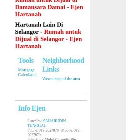
Damansara Damai - Ejen
Hartanah
Hartanah Lain Di
Selangor -
Rumah untuk
Dijual di Selangor - Ejen
Hartanah
Tools
Neighborhood
Links
Mortgage
Calculator
View a map of the area
Info Ejen
Listed by:
SAHARUDIN
TUNGGAL
Phone
: 019-2027870 |
Mobile
: 019-
2027870 |
Info
: Saya, Mohd Saharudin Bin