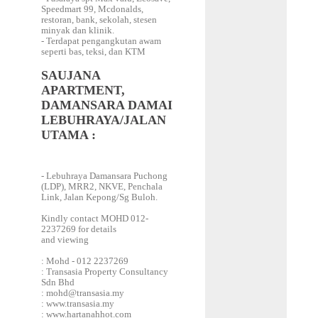
Speedmart 99, Mcdonalds,
restoran, bank, sekolah, stesen
minyak dan klinik.
- Terdapat pengangkutan awam
seperti bas, teksi, dan KTM
SAUJANA
APARTMENT,
DAMANSARA DAMAI
LEBUHRAYA/JALAN
UTAMA :
- Lebuhraya Damansara Puchong
(LDP), MRR2, NKVE, Penchala
Link, Jalan Kepong/Sg Buloh.
Kindly contact MOHD 012-
2237269 for details
and viewing
: Mohd - 012 2237269
: Transasia Property Consultancy
Sdn Bhd
: mohd@transasia.my
: www.transasia.my
: www.hartanahhot.com