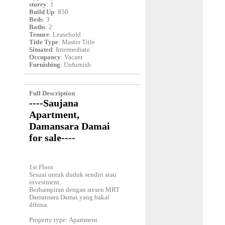
storey
: 1
Build Up
: 850
Beds
: 3
Baths
: 2
Tenure
: Leasehold
Title Type
: Master Title
Situated
: Intermediate
Occupancy
: Vacant
Furnishing
: Unfurnish
Full Description
:
----Saujana
Apartment,
Damansara Damai
for sale----
1st Floor
Sesuai untuk duduk sendiri atau
investment.
Berhampiran dengan stesen MRT
Damansara Damai yang bakal
dibina.
Property type: Apartment