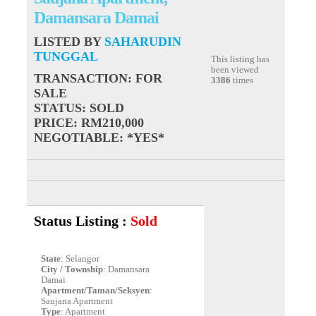
Damansara Damai
LISTED BY
SAHARUDIN
TUNGGAL
This listing has
been viewed
TRANSACTION
: FOR
3386
times
SALE
STATUS
: SOLD
PRICE
: RM210,000
NEGOTIABLE
: *YES*
Status Listing :
Sold
State
: Selangor
City / Township
: Damansara
Damai
Apartment/Taman/Seksyen
:
Saujana Apartment
Type
: Apartment