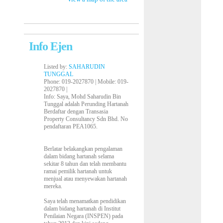
Info Ejen
Listed by:
SAHARUDIN
TUNGGAL
Phone
: 019-2027870 |
Mobile
: 019-
2027870 |
Info
: Saya, Mohd Saharudin Bin
Tunggal adalah Perunding Hartanah
Berdaftar dengan Transasia
Property Consultancy Sdn Bhd. No
pendaftaran PEA1065.
Berlatar belakangkan pengalaman
dalam bidang hartanah selama
sekitar 8 tahun dan telah membantu
ramai pemilik hartanah untuk
menjual atau menyewakan hartanah
mereka.
Saya telah menamatkan pendidikan
dalam bidang hartanah di Institut
Penilaian Negara (INSPEN) pada