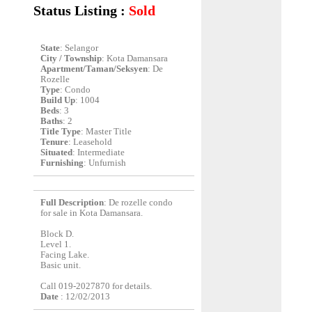
Status Listing :
Sold
State
: Selangor
City / Township
: Kota Damansara
Apartment/Taman/Seksyen
: De
Rozelle
Type
: Condo
Build Up
: 1004
Beds
: 3
Baths
: 2
Title Type
: Master Title
Tenure
: Leasehold
Situated
: Intermediate
Furnishing
: Unfurnish
Full Description
: De rozelle condo
for sale in Kota Damansara.
Block D.
Level 1.
Facing Lake.
Basic unit.
Call 019-2027870 for details.
Date
: 12/02/2013