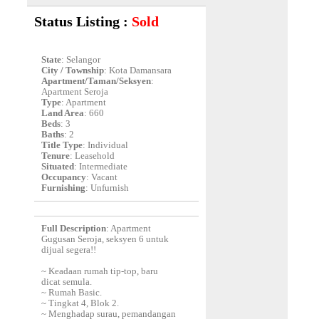
Status Listing :
Sold
State
: Selangor
City / Township
: Kota Damansara
Apartment/Taman/Seksyen
:
Apartment Seroja
Type
: Apartment
Land Area
: 660
Beds
: 3
Baths
: 2
Title Type
: Individual
Tenure
: Leasehold
Situated
: Intermediate
Occupancy
: Vacant
Furnishing
: Unfurnish
Full Description
: Apartment
Gugusan Seroja, seksyen 6 untuk
dijual segera!!
~ Keadaan rumah tip-top, baru
dicat semula.
~ Rumah Basic.
~ Tingkat 4, Blok 2.
~ Menghadap surau, pemandangan