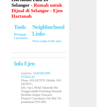
Selangor -
Rumah untuk
Dijual di Selangor - Ejen
Hartanah
Tools
Neighborhood
Links
Mortgage
Calculator
View a map of the area
Info Ejen
Listed by:
SAHARUDIN
TUNGGAL
Phone
: 019-2027870 |
Mobile
: 019-
2027870 |
Info
: Saya, Mohd Saharudin Bin
Tunggal adalah Perunding Hartanah
Berdaftar dengan Transasia
Property Consultancy Sdn Bhd. No
pendaftaran PEA1065.