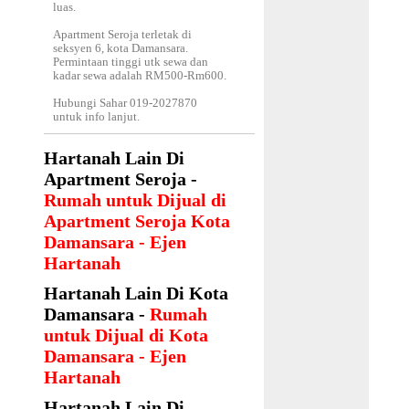
luas.
Apartment Seroja terletak di
seksyen 6, kota Damansara.
Permintaan tinggi utk sewa dan
kadar sewa adalah RM500-Rm600.
Hubungi Sahar 019-2027870
untuk info lanjut.
Hartanah Lain Di
Apartment Seroja -
Rumah untuk Dijual di
Apartment Seroja Kota
Damansara - Ejen
Hartanah
Hartanah Lain Di Kota
Damansara -
Rumah
untuk Dijual di Kota
Damansara - Ejen
Hartanah
Hartanah Lain Di