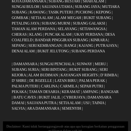
KOTA DAMANSARA
|
SUBANG BESTARI
|
SHAH ALAM
|
SUNGAI BULOH
|
SAUJANA UTAMA
|
SUBANG JAYA
|
MUTIARA
SUBANG
|
RAWANG
|
TASIK PUTERI
|
PUCHONG
|
KEPONG
|
GOMBAK
|
SETIA ALAM
|
ALAM MEGAH
|
BUKIT SUBANG
|
PETALING JAYA
|
SUBANG MURNI
|
SUBANG GALAKSI
|
TAMAN ALAM PERDANA
|
SELAYANG
|
SETIAWANGSA
|
CHERAS
|
KLANG
|
PUNCAK ALAM
|
UKAY PERDANA
|
DESA
COALFIELD
|
BANDAR PINGGIRAN SUBANG
|
KINRARA
|
SEPANG
|
SERI KEMBANGAN
|
BANGI
|
KAJANG
|
PUTRAJAYA
|
DENAI ALAM
|
BUKIT JELUTONG
|
SUBANG PERDANA
|
DAMANSARA
|
SUNGAI PENCHALA
|
SUNWAY
|
MERU
|
SUBANG SURIA
|
SERI BINTANG
|
BUKIT SUBANG
|
SERI
KEJORA
|
ALAM BUDIMAN
|
KAYANGAN HEIGHTS
|
D' RIMBA
|
D' SHIRE
|
DE ROZELLE
|
LATAN BIRU
|
PALMA PERAK
|
PALMA PUTERI
|
CARLINA
|
CARMILA
|
SEPAH PUTRI
|
PEKAKA
|
TAMAN DESARIA
|
KERAMAT
|
AMPANG
|
BANGSAR
|
BATU CAVES
|
BUKIT JALIL
|
CYBERJAYA
|
DAMANSARA
DAMAI
|
SAUJANA PUTRA
|
SETIA ALAM
|
USJ
|
TAINIA
|
SALVIA
|
ARA DAMANSARA
|
SEMENYIH
|
Disclaimer: Kami tidak bertanggungjawab atas apa-apa kerugian berkaitan penggunaan
maklumat dalam web ini.