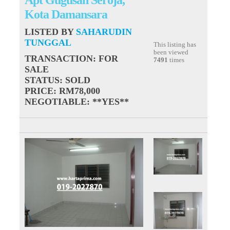
Kota Damansara
LISTED BY
SAHARUDIN
TUNGGAL
This listing has
been viewed
TRANSACTION
: FOR
7491
times
SALE
STATUS
: SOLD
PRICE
: RM78,000
NEGOTIABLE
: **YES**