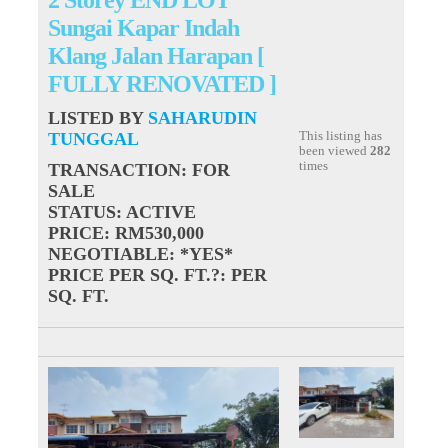
Sungai Kapar Indah
Klang Jalan Harapan [
FULLY RENOVATED ]
LISTED BY
SAHARUDIN
TUNGGAL
This listing has
been viewed
282
times
TRANSACTION
: FOR
SALE
STATUS
: ACTIVE
PRICE
: RM530,000
NEGOTIABLE
: *YES*
PRICE PER SQ. FT.?
: PER
SQ. FT.