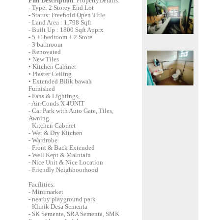
Full Description
: PropertyDetails:
- Type: 2 Storey End Lot
- Status: Freehold Open Title
- Land Area : 1,798 Sqft
- Built Up : 1800 Sqft Apprx
- 5 +1bedroom + 2 Store
- 3 bathroom
- Renovated
• New Tiles
• Kitchen Cabinet
• Plaster Ceiling
• Extended Bilik bawah
Furnished
- Fans & Lightings,
- Air-Conds X 4UNIT
- Car Park with Auto Gate, Tiles,
Awning
- Kitchen Cabinet
- Wet & Dry Kitchen
- Wardrobe
- Front & Back Extended
- Well Kept & Maintain
- Nice Unit & Nice Location
- Friendly Neighboorhood
Facilities:
- Minimarket
- nearby playground park
- Klinik Desa Sementa
- SK Sementa, SRA Sementa, SMK