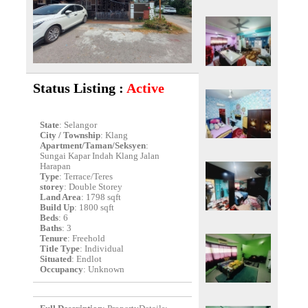
Status Listing :
Active
State
: Selangor
City / Township
: Klang
Apartment/Taman/Seksyen
:
Sungai Kapar Indah Klang Jalan
Harapan
Type
: Terrace/Teres
storey
: Double Storey
Land Area
: 1798 sqft
Build Up
: 1800 sqft
Beds
: 6
Baths
: 3
Tenure
: Freehold
Title Type
: Individual
Situated
: Endlot
Occupancy
: Unknown