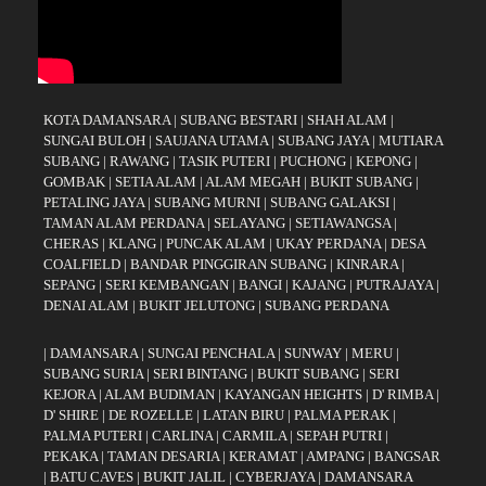
KOTA DAMANSARA
|
SUBANG BESTARI
|
SHAH ALAM
|
SUNGAI BULOH
|
SAUJANA UTAMA
|
SUBANG JAYA
|
MUTIARA
SUBANG
|
RAWANG
|
TASIK PUTERI
|
PUCHONG
|
KEPONG
|
GOMBAK
|
SETIA ALAM
|
ALAM MEGAH
|
BUKIT SUBANG
|
PETALING JAYA
|
SUBANG MURNI
|
SUBANG GALAKSI
|
TAMAN ALAM PERDANA
|
SELAYANG
|
SETIAWANGSA
|
CHERAS
|
KLANG
|
PUNCAK ALAM
|
UKAY PERDANA
|
DESA
COALFIELD
|
BANDAR PINGGIRAN SUBANG
|
KINRARA
|
SEPANG
|
SERI KEMBANGAN
|
BANGI
|
KAJANG
|
PUTRAJAYA
|
DENAI ALAM
|
BUKIT JELUTONG
|
SUBANG PERDANA
|
DAMANSARA
|
SUNGAI PENCHALA
|
SUNWAY
|
MERU
|
SUBANG SURIA
|
SERI BINTANG
|
BUKIT SUBANG
|
SERI
KEJORA
|
ALAM BUDIMAN
|
KAYANGAN HEIGHTS
|
D' RIMBA
|
D' SHIRE
|
DE ROZELLE
|
LATAN BIRU
|
PALMA PERAK
|
PALMA PUTERI
|
CARLINA
|
CARMILA
|
SEPAH PUTRI
|
PEKAKA
|
TAMAN DESARIA
|
KERAMAT
|
AMPANG
|
BANGSAR
|
BATU CAVES
|
BUKIT JALIL
|
CYBERJAYA
|
DAMANSARA