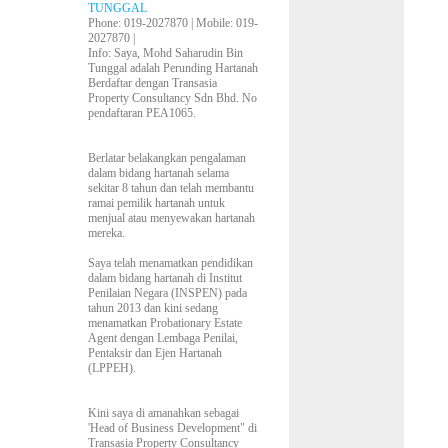
TUNGGAL
Phone
: 019-2027870 |
Mobile
: 019-
2027870 |
Info
: Saya, Mohd Saharudin Bin
Tunggal adalah Perunding Hartanah
Berdaftar dengan Transasia
Property Consultancy Sdn Bhd. No
pendaftaran PEA1065.
Berlatar belakangkan pengalaman
dalam bidang hartanah selama
sekitar 8 tahun dan telah membantu
ramai pemilik hartanah untuk
menjual atau menyewakan hartanah
mereka.
Saya telah menamatkan pendidikan
dalam bidang hartanah di Institut
Penilaian Negara (INSPEN) pada
tahun 2013 dan kini sedang
menamatkan Probationary Estate
Agent dengan Lembaga Penilai,
Pentaksir dan Ejen Hartanah
(LPPEH).
Kini saya di amanahkan sebagai
'Head of Business Development" di
Transasia Property Consultancy