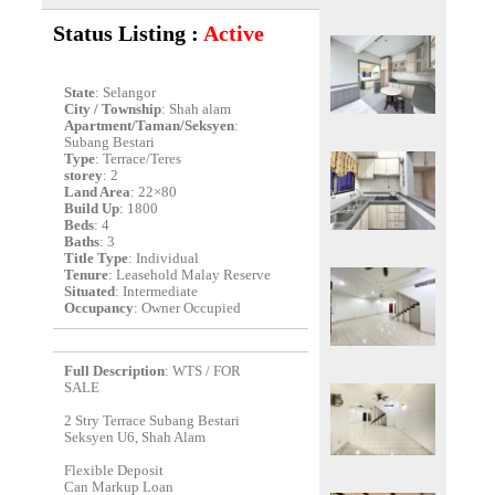
Status Listing :
Active
State
: Selangor
City / Township
: Shah alam
Apartment/Taman/Seksyen
:
Subang Bestari
Type
: Terrace/Teres
storey
: 2
Land Area
: 22×80
Build Up
: 1800
Beds
: 4
Baths
: 3
Title Type
: Individual
Tenure
: Leasehold Malay Reserve
Situated
: Intermediate
Occupancy
: Owner Occupied
Full Description
: WTS / FOR
SALE
2 Stry Terrace Subang Bestari
Seksyen U6, Shah Alam
Flexible Deposit
Can Markup Loan