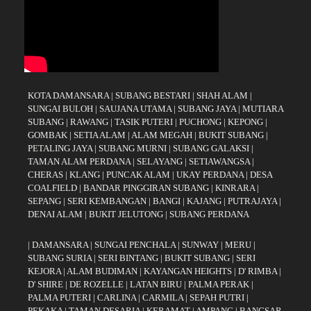
KOTA DAMANSARA
|
SUBANG BESTARI
|
SHAH ALAM
|
SUNGAI BULOH
|
SAUJANA UTAMA
|
SUBANG JAYA
|
MUTIARA
SUBANG
|
RAWANG
|
TASIK PUTERI
|
PUCHONG
|
KEPONG
|
GOMBAK
|
SETIA ALAM
|
ALAM MEGAH
|
BUKIT SUBANG
|
PETALING JAYA
|
SUBANG MURNI
|
SUBANG GALAKSI
|
TAMAN ALAM PERDANA
|
SELAYANG
|
SETIAWANGSA
|
CHERAS
|
KLANG
|
PUNCAK ALAM
|
UKAY PERDANA
|
DESA
COALFIELD
|
BANDAR PINGGIRAN SUBANG
|
KINRARA
|
SEPANG
|
SERI KEMBANGAN
|
BANGI
|
KAJANG
|
PUTRAJAYA
|
DENAI ALAM
|
BUKIT JELUTONG
|
SUBANG PERDANA
|
DAMANSARA
|
SUNGAI PENCHALA
|
SUNWAY
|
MERU
|
SUBANG SURIA
|
SERI BINTANG
|
BUKIT SUBANG
|
SERI
KEJORA
|
ALAM BUDIMAN
|
KAYANGAN HEIGHTS
|
D' RIMBA
|
D' SHIRE
|
DE ROZELLE
|
LATAN BIRU
|
PALMA PERAK
|
PALMA PUTERI
|
CARLINA
|
CARMILA
|
SEPAH PUTRI
|
PEKAKA
|
TAMAN DESARIA
|
KERAMAT
|
AMPANG
|
BANGSAR