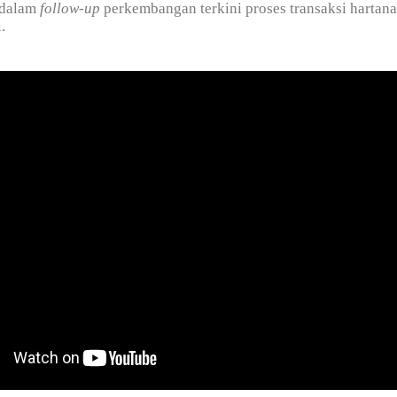
 dalam
follow-up
perkembangan terkini proses transaksi hartan
.