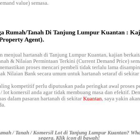
demand value) semasa.
a Rumah/Tanah Di Tanjung Lumpur Kuantan : Kaj
Property Agent).
in menjual hartanah di Tanjung Lumpur Kuantan, kajian berkai
nah & Nilaian Permintaan Terkini (Current Demand Price) sem
memastikan proses mencari pembeli tidak terlalu lama disampi
k Nilaian Bank secara umum untuk hartanah setaraf di sekita
ling kompetitif perlu diputuskan pada peringkat awal proses 
 / lot komersil anda agar tidak membuang masa dan efektif. De
as dalam pasaran hartanah di sekitar
Kuantan
, saya yakin ak
da.
umah / Tanah / Komersil Lot di Tanjung Lumpur Kuantan? Wh
segera. Klik icon di bawah!