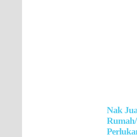
Nak Ju
Rumah/
Perluka