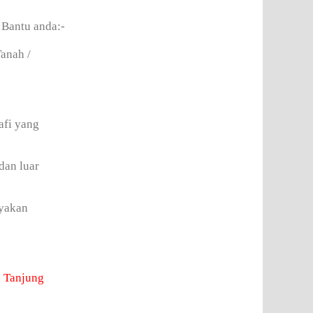
 Bantu anda:-
anah /
afi yang
dan luar
ayakan
i
Tanjung