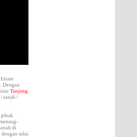
 Estate
n. Dengan
kitar
Tanjung
/ tanah /
 pihak
 menang-
tanah di
 dengan nilai