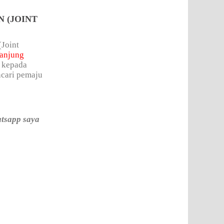
 (JOINT
(Joint
anjung
n kepada
ncari pemaju
atsapp saya