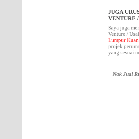
JUGA URU
VENTURE 
Saya juga men
Venture / Us
Lumpur Kuan
projek peruma
yang sesuai u
Nak Jual R