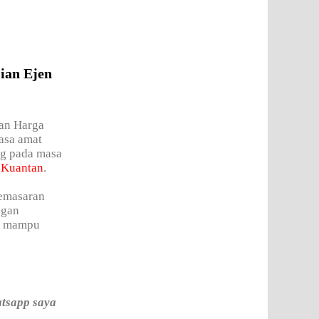
ian Ejen
tan Harga
asa amat
ng pada masa
r
Kuantan
.
pemasaran
ngan
an mampu
atsapp saya