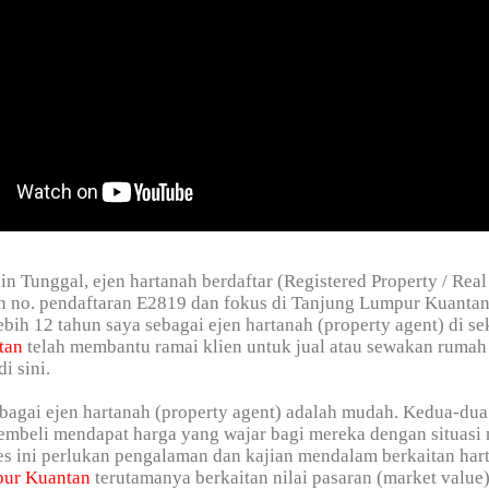
in Tunggal, ejen hartanah berdaftar (Registered Property / Real
n no. pendaftaran E2819 dan fokus di Tanjung Lumpur Kuanta
bih 12 tahun saya sebagai ejen hartanah (property agent) di se
tan
telah membantu ramai klien untuk jual atau sewakan rumah 
di sini.
bagai ejen hartanah (property agent) adalah mudah. Kedua-dua
embeli mendapat harga yang wajar bagi mereka dengan situasi
s ini perlukan pengalaman dan kajian mendalam berkaitan har
pur Kuantan
terutamanya berkaitan nilai pasaran (market value)