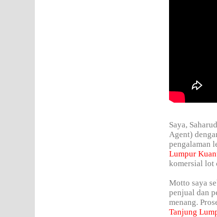
Saya, Saharud
Agent) denga
pengalaman le
Lumpur Kuan
komersial lot 
Motto saya se
penjual dan p
menang. Prose
Tanjung Lum