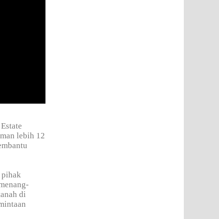
 Estate
man lebih 12
embantu
 pihak
 menang-
tanah di
rmintaan