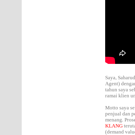
Saya, Saharud
Agent) denga
tahun saya se
ramai klien un
Motto saya se
penjual dan p
menang. Prose
KLANG
terut
(demand valu