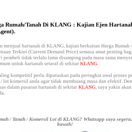
ga Rumah/Tanah Di KLANG : Kajian Ejen Hartana
gent).
in menjual hartanah di KLANG, kajian berkaitan Harga Rumah 
ntaan Terkini (Current Demand Price) semasa amat penting ba
i pembeli tidak terlalu lama disamping pada masa sama menye
mum untuk hartanah setaraf di sekitar
KLANG
.
ling kompetitif perlu diputuskan pada peringkat awal proses 
 / lot komersil anda agar tidak membuang masa dan efektif. De
as dalam pasaran hartanah di sekitar
KLANG
, saya yakin ak
da.
ah / Tanah / Komersil Lot di KLANG? Whatsapp saya segera. 
bawah!