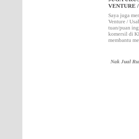
VENTURE 
Saya juga men
Venture / Us
tuan/puan ing
komersil di 
membantu mere
Nak Jual Rum