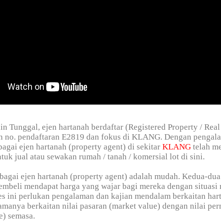
in Tunggal, ejen hartanah berdaftar (Registered Property / Real
n no. pendaftaran E2819 dan fokus di KLANG. Dengan pengala
bagai ejen hartanah (property agent) di sekitar
KLANG
telah m
tuk jual atau sewakan rumah / tanah / komersial lot di sini.
bagai ejen hartanah (property agent) adalah mudah. Kedua-dua
embeli mendapat harga yang wajar bagi mereka dengan situasi
s ini perlukan pengalaman dan kajian mendalam berkaitan har
amanya berkaitan nilai pasaran (market value) dengan nilai pe
e) semasa.