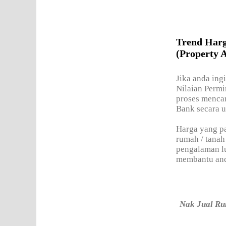
Trend Har
(Property A
Jika anda ing
Nilaian Permi
proses mencar
Bank secara u
Harga yang pa
rumah / tanah
pengalaman lu
membantu an
Nak Jual Rum