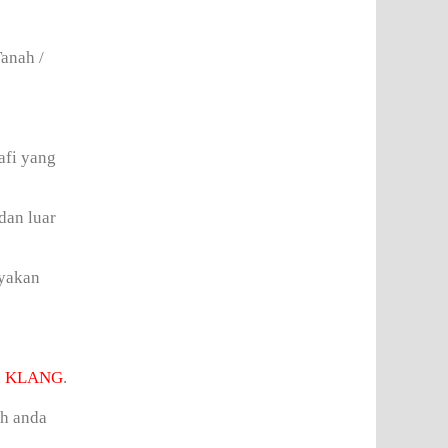
anah /
afi yang
dan luar
ayakan
i
KLANG
.
ah anda