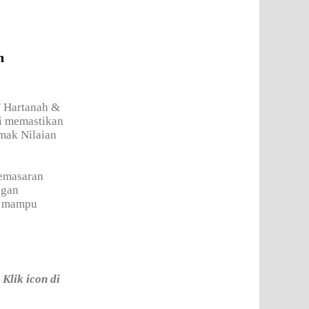
h
/ Hartanah &
gi memastikan
mak Nilaian
pemasaran
ngan
an mampu
Klik icon di