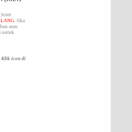
(Joint
KLANG
. Jika
ahan atau
i untuk
Klik icon di