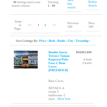
Save
Refine
46
listings meet your
Viewing
this
Search
search criteria.
1 - 40
search
Jump
Previous
Next
to
<<
1
2
>>
100
100
Page:
Sort Listings By:
Price
:
Beds
:
Baths
:
City / Township
:
Double Storey
RM485,000
Terrace Taman
Koperasi Polis
4
beds
Fasa 2, Batu
3
baths
Caves
[FREEHOLD]
Batu Caves,
DETAILS -4
rooms 3
bathrooms -2
store...
More Info