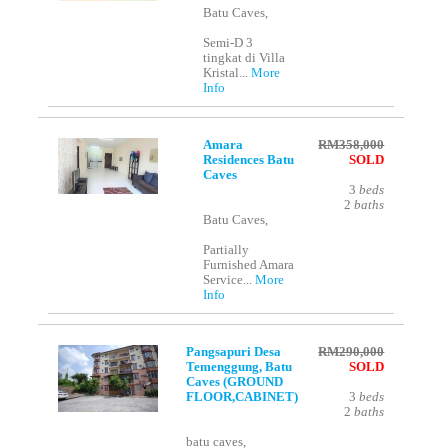
Batu Caves,
Semi-D 3
tingkat di Villa
Kristal...
More
Info
Amara
RM358,000
Residences Batu
SOLD
Caves
3
beds
2
baths
Batu Caves,
Partially
Furnished Amara
Service...
More
Info
Pangsapuri Desa
RM290,000
Temenggung, Batu
SOLD
Caves (GROUND
FLOOR,CABINET)
3
beds
2
baths
batu caves,