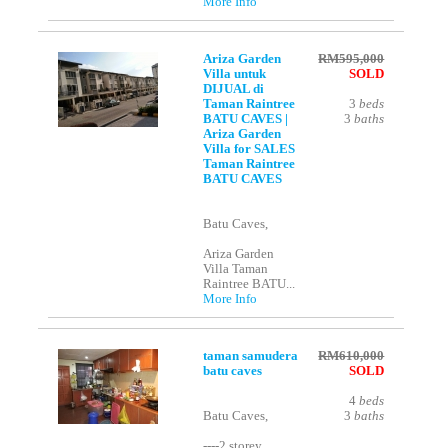
More Info
Ariza Garden
RM595,000
Villa untuk
SOLD
DIJUAL di
Taman Raintree
3
beds
BATU CAVES |
3
baths
Ariza Garden
Villa for SALES
Taman Raintree
BATU CAVES
Batu Caves,
Ariza Garden
Villa Taman
Raintree BATU...
More Info
taman samudera
RM610,000
batu caves
SOLD
4
beds
Batu Caves,
3
baths
----2 storey