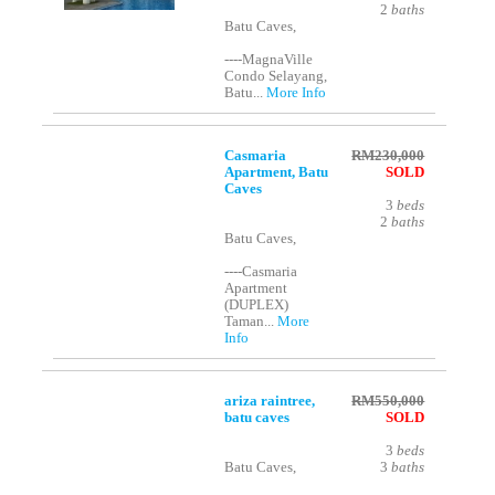
2
baths
Batu Caves,
----MagnaVille
Condo Selayang,
Batu...
More Info
Casmaria
RM230,000
Apartment, Batu
SOLD
Caves
3
beds
2
baths
Batu Caves,
----Casmaria
Apartment
(DUPLEX)
Taman...
More
Info
ariza raintree,
RM550,000
batu caves
SOLD
3
beds
Batu Caves,
3
baths