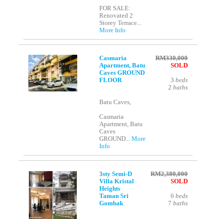
FOR SALE:
Renovated 2
Storey Terrace...
More Info
Casmaria
RM330,000
Apartment, Batu
SOLD
Caves GROUND
FLOOR
3
beds
2
baths
Batu Caves,
Casmaria
Apartment, Batu
Caves
GROUND...
More
Info
3sty Semi-D
RM2,380,000
Villa Kristal
SOLD
Heights
Taman Sri
6
beds
Gombak
7
baths