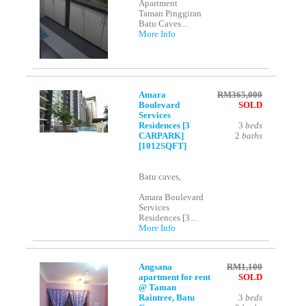
Apartment
Taman Pinggiran
Batu Caves...
More Info
Amara
RM365,000
Boulevard
SOLD
Services
Residences [3
3
beds
CARPARK]
2
baths
[1012SQFT]
Batu caves,
Amara Boulevard
Services
Residences [3...
More Info
Angsana
RM1,100
apartment for rent
SOLD
@ Taman
Raintree, Batu
3
beds