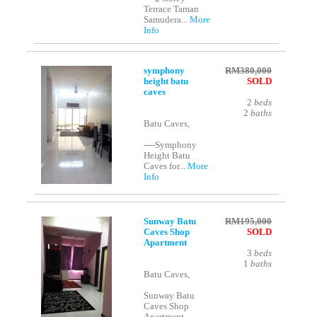
Terrace Taman
Samudera...
More
Info
symphony
RM380,000
height batu
SOLD
caves
2
beds
2
baths
Batu Caves,
----Symphony
Height Batu
Caves for...
More
Info
Sunway Batu
RM195,000
Caves Shop
SOLD
Apartment
3
beds
1
baths
Batu Caves,
Sunway Batu
Caves Shop