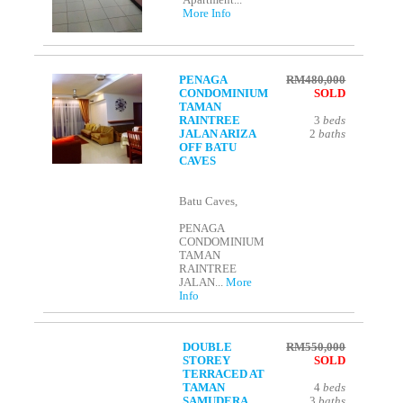
Apartment...
More Info
PENAGA
RM480,000
CONDOMINIUM
SOLD
TAMAN
RAINTREE
3
beds
JALAN ARIZA
2
baths
OFF BATU
CAVES
Batu Caves,
PENAGA
CONDOMINIUM
TAMAN
RAINTREE
JALAN...
More
Info
DOUBLE
RM550,000
STOREY
SOLD
TERRACED AT
TAMAN
4
beds
SAMUDERA
3
baths