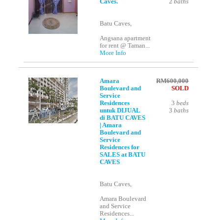
Caves.
2
baths
Batu Caves,
Angsana apartment
for rent @ Taman...
More Info
Amara
RM600,000
Boulevard and
SOLD
Service
Residences
3
beds
untuk DIJUAL
3
baths
di BATU CAVES
| Amara
Boulevard and
Service
Residences for
SALES at BATU
CAVES
Batu Caves,
Amara Boulevard
and Service
Residences...