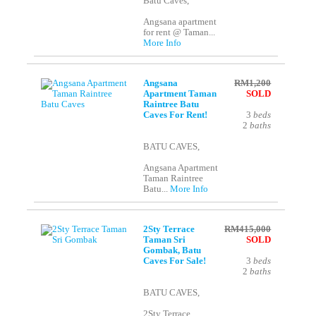
Batu Caves,
Angsana apartment
for rent @ Taman...
More Info
Angsana
RM1,200
Apartment Taman
SOLD
Raintree Batu
Caves For Rent!
3
beds
2
baths
BATU CAVES,
Angsana Apartment
Taman Raintree
Batu...
More Info
2Sty Terrace
RM415,000
Taman Sri
SOLD
Gombak, Batu
Caves For Sale!
3
beds
2
baths
BATU CAVES,
2Sty Terrace