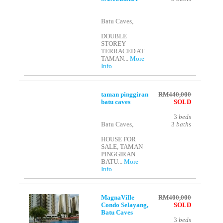
Batu Caves,
DOUBLE
STOREY
TERRACED AT
TAMAN...
More
Info
taman pinggiran
RM440,000
batu caves
SOLD
3
beds
Batu Caves,
3
baths
HOUSE FOR
SALE, TAMAN
PINGGIRAN
BATU...
More
Info
MagnaVille
RM400,000
Condo Selayang,
SOLD
Batu Caves
3
beds