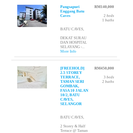
Pangsapuri
RM140,000
Enggang Batu
Caves
2
beds
1
baths
BATU CAVES,
DEKAT SURAU
DAN HOSPITAL
SELAYANG -...
More Info
[FREEHOLD]
RM450,000
2.5 STOREY
TERRACE,
3
beds
TAMAN SERI
2
baths
GOMBAK,
FASA 10 JALAN
10/2, BATU
CAVES,
SELANGOR
BATU CAVES,
2 Storey & Half
Terrace @ Taman