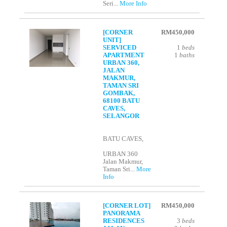
Seri...
More Info
[CORNER
RM450,000
UNIT]
SERVICED
1
beds
APARTMENT
1
baths
URBAN 360,
JALAN
MAKMUR,
TAMAN SRI
GOMBAK,
68100 BATU
CAVES,
SELANGOR
BATU CAVES,
URBAN 360
Jalan Makmur,
Taman Sri...
More
Info
[CORNER LOT]
RM450,000
PANORAMA
RESIDENCES
3
beds