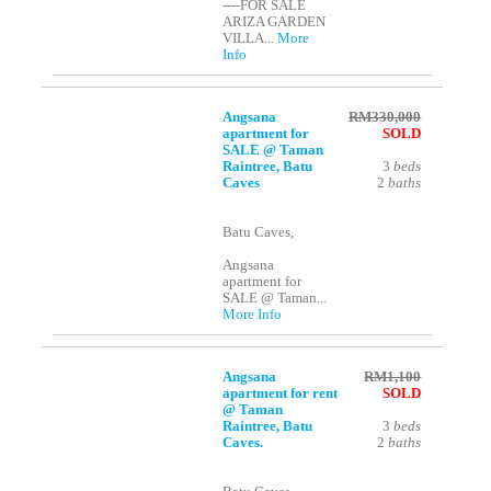
----FOR SALE
ARIZA GARDEN
VILLA...
More
Info
Angsana
RM330,000
apartment for
SOLD
SALE @ Taman
Raintree, Batu
3
beds
Caves
2
baths
Batu Caves,
Angsana
apartment for
SALE @ Taman...
More Info
Angsana
RM1,100
apartment for rent
SOLD
@ Taman
Raintree, Batu
3
beds
Caves.
2
baths