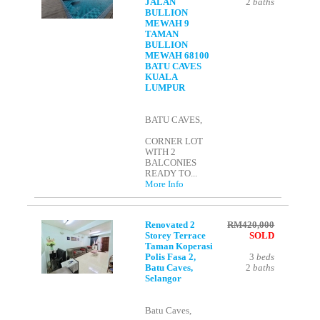
JALAN
2
baths
BULLION
MEWAH 9
TAMAN
BULLION
MEWAH 68100
BATU CAVES
KUALA
LUMPUR
BATU CAVES,
CORNER LOT
WITH 2
BALCONIES
READY TO...
More Info
Renovated 2
RM420,000
Storey Terrace
SOLD
Taman Koperasi
Polis Fasa 2,
3
beds
Batu Caves,
2
baths
Selangor
Batu Caves,