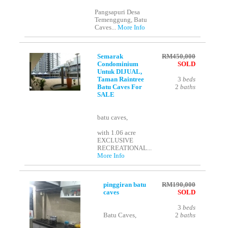
Pangsapuri Desa
Temenggung, Batu
Caves...
More Info
Semarak
RM450,000
Condominium
SOLD
Untuk DIJUAL,
Taman Raintree
3
beds
Batu Caves For
2
baths
SALE
batu caves,
with 1.06 acre
EXCLUSIVE
RECREATIONAL...
More Info
pinggiran batu
RM190,000
caves
SOLD
3
beds
Batu Caves,
2
baths