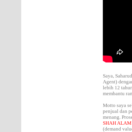
Saya, Saharud
Agent) denga
lebih 12 tahu
membantu rama
Motto saya se
penjual dan p
menang. Prose
SHAH ALAM
(demand valu