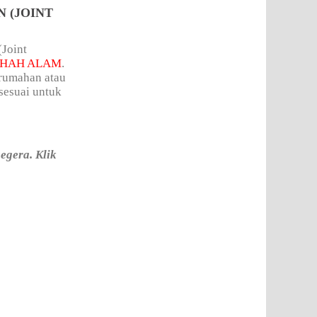
 (JOINT
(Joint
SHAH ALAM
.
erumahan atau
sesuai untuk
egera. Klik