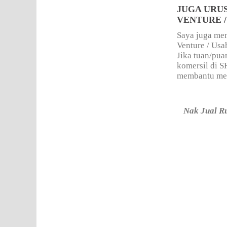
JUGA URU
VENTURE 
Saya juga men
Venture / Us
Jika tuan/pua
komersil di 
membantu mere
Nak Jual R