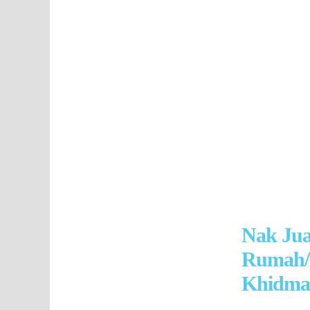
Nak Ju
Rumah/
Khidmat