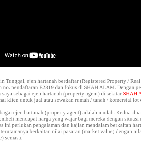
in Tunggal, ejen hartanah berdaftar (Registered Property / Real
n no. pendaftaran E2819 dan fokus di SHAH ALAM. Dengan p
n saya sebagai ejen hartanah (property agent) di sekitar
SHAH 
i klien untuk jual atau sewakan rumah / tanah / komersial lot d
bagai ejen hartanah (property agent) adalah mudah. Kedua-dua
embeli mendapat harga yang wajar bagi mereka dengan situasi
s ini perlukan pengalaman dan kajian mendalam berkaitan har
terutamanya berkaitan nilai pasaran (market value) dengan nil
e) semasa.