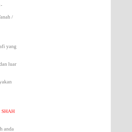
:-
anah /
afi yang
dan luar
ayakan
i
SHAH
ah anda