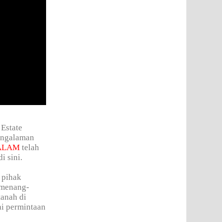
 Estate
engalaman
ALAM
telah
i sini.
 pihak
 menang-
tanah di
ai permintaan