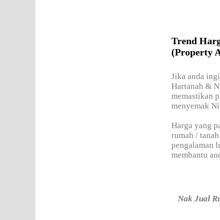
Trend Har
(Property A
Jika anda in
Hartanah & Ni
memastikan pr
menyemak Nila
Harga yang pa
rumah / tanah
pengalaman lu
membantu an
Nak Jual R