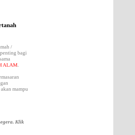
rtanah
umah /
penting bagi
 sama
H ALAM
.
pemasaran
ngan
in akan mampu
egera. Klik